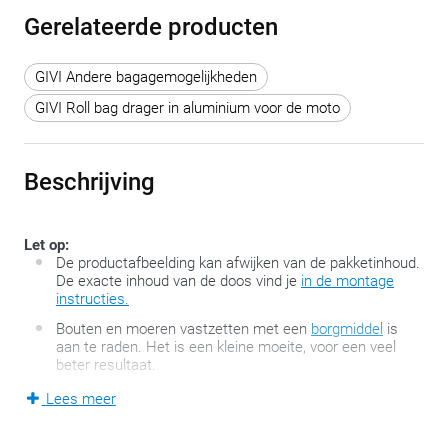
Gerelateerde producten
GIVI Andere bagagemogelijkheden
GIVI Roll bag drager in aluminium voor de moto
Beschrijving
Let op:
De productafbeelding kan afwijken van de pakketinhoud.
De exacte inhoud van de doos vind je
in de montage
instructies.
Bouten en moeren vastzetten met een
borgmiddel
is
aan te raden. Het is een kleine moeite, voor een veel
beter resultaat.
Lees meer
Stel, je hebt een motor gekocht en na een tijd wil je daar
graag wat bagage op kwijt. Helaas, toen je de aankoop deed,