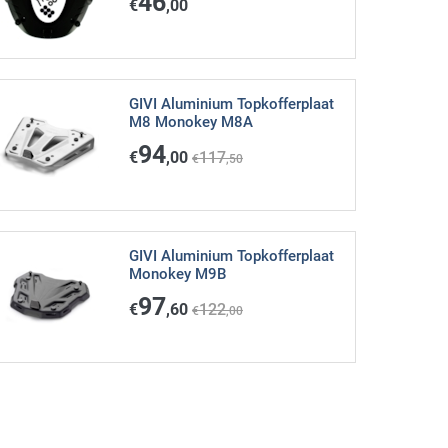
46
€
,00
GIVI Aluminium Topkofferplaat
M8 Monokey M8A
94
€
,00
117
€
,50
GIVI Aluminium Topkofferplaat
Monokey M9B
97
€
,60
122
€
,00