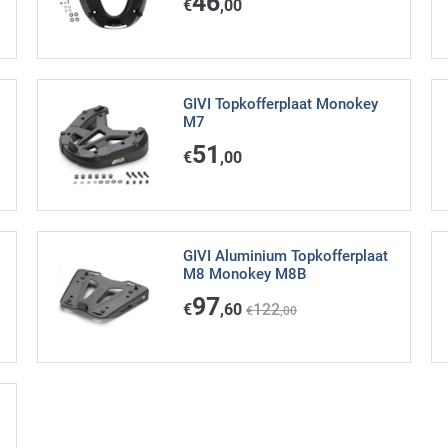
46
€
,00
GIVI Topkofferplaat Monokey
M7
51
€
,00
GIVI Aluminium Topkofferplaat
M8 Monokey M8B
97
€
,60
122
€
,00