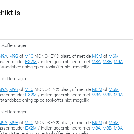
in de slotfase aan, wanneer alles op de juiste plaats zit. Zo hou je
hikt is
om alles te laten passen.
kofferdrager
M9A
,
M9B
of
M10
MONOKEY® plaat, of met de
M5M
of
M6M
tassenhouder
EX2M
/ indien gecombineerd met
M8A
,
M8B
,
M9A
,
standsbediening op de topkoffer niet mogelijk
kofferdrager
M9A
,
M9B
of
M10
MONOKEY® plaat, of met de
M5M
of
M6M
tassenhouder
EX2M
/ indien gecombineerd met
M8A
,
M8B
,
M9A
,
standsbediening op de topkoffer niet mogelijk
kofferdrager
M9A
,
M9B
of
M10
MONOKEY® plaat, of met de
M5M
of
M6M
tassenhouder
EX2M
/ indien gecombineerd met
M8A
,
M8B
,
M9A
,
standsbediening op de topkoffer niet mogelijk