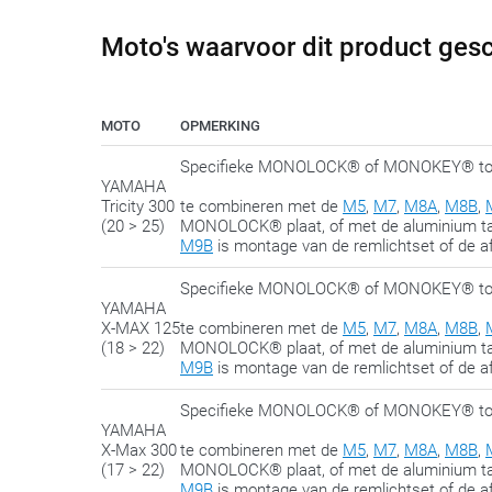
We delen met plezier nog deze tip:
span de bouten pas 
Moto's waarvoor dit product gesc
altijd de mogelijkheid om nog een beetje te ‘schuiven’ 
MOTO
OPMERKING
Specifieke MONOLOCK® of MONOKEY® top
YAMAHA
Tricity 300
te combineren met de
M5
,
M7
,
M8A
,
M8B
,
(20 > 25)
MONOLOCK® plaat, of met de aluminium 
M9B
is montage van de remlichtset of de af
Specifieke MONOLOCK® of MONOKEY® top
YAMAHA
X-MAX 125
te combineren met de
M5
,
M7
,
M8A
,
M8B
,
(18 > 22)
MONOLOCK® plaat, of met de aluminium 
M9B
is montage van de remlichtset of de af
Specifieke MONOLOCK® of MONOKEY® top
YAMAHA
X-Max 300
te combineren met de
M5
,
M7
,
M8A
,
M8B
,
(17 > 22)
MONOLOCK® plaat, of met de aluminium 
M9B
is montage van de remlichtset of de af