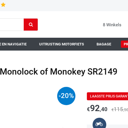
8 Winkels
 EN NAVIGATIE
UITRUSTING MOTORFIETS
BAGAGE
P
r Monolock of Monokey SR2149
-
20
%
LAAGSTE PRIJS GARAN
92
€
,40
115
€
,5