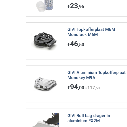
23
€
,95
GIVI Topkofferplaat M6M
Monolock M6M
46
€
,50
GIVI Aluminium Topkofferplaat
Monokey M9A
94
€
,00
117
€
,50
GIVI Roll bag drager in
aluminium EX2M