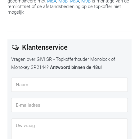
gecombineerd met
M8A
,
M8B
,
M9A
,
M9B
is montage van de
remlichtset of de afstandsbediening op de topkoffer niet
We delen met plezier nog deze tip:
span de bouten pas in de
mogelijk
slotfase aan, wanneer alles op de juiste plaats zit. Zo hou je
altijd de mogelijkheid om nog een beetje te ‘schuiven’ om
alles te laten passen.
Klantenservice
Vragen over GIVI SR - Topkofferhouder Monolock of
Monokey SR2144?
Antwoord binnen de 48u!