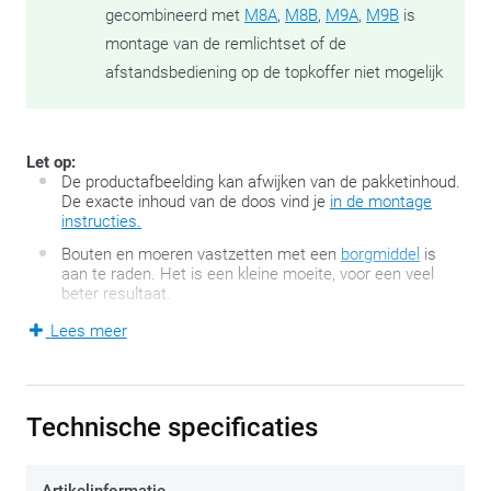
gecombineerd met
M8A
,
M8B
,
M9A
,
M9B
is
montage van de remlichtset of de
afstandsbediening op de topkoffer niet mogelijk
Let op:
De productafbeelding kan afwijken van de pakketinhoud.
De exacte inhoud van de doos vind je
in de montage
instructies.
Bouten en moeren vastzetten met een
borgmiddel
is
aan te raden. Het is een kleine moeite, voor een veel
beter resultaat.
Lees meer
Motorfietsen en –scooters die origineel niet over een
bagagedrager beschikken, kunnen mits een minimum aan
bevestigingspunten toch voorzien worden van
Technische specificaties
bagagemogelijkheden. Meer zelfs, de SR-reeks van GIVI
houdt eigenlijk zowat alle opties open.