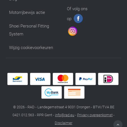
Of volg ons
Motorrijbewijs actie
op
Shoei Personal Fitting
System
Wijzig cookievoorkeuren
© 2026 - RAD - Landegemstraat 4 9031 Drongen - BTW/TVA BE
0421.012.563 - RPR Gent -
info@rad.eu
-
Privacy overeenkomst
-
Disclaimer