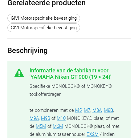
Gerelateerde producten
GIVI Motorspecifieke bevestiging
GIVI Motorspecifieke bevestiging
Beschrijving
Informatie van de fabrikant voor
'YAMAHA Niken GT 900 (19 > 24)'
Specifieke MONOLOCK® of MONOKEY®
topkofferdrager
te combineren met de
M5
,
M7
,
M8A
,
M8B
,
M9A
,
M9B
of
M10
MONOKEY® plaat, of met
de
M5M
of
M6M
MONOLOCK® plaat, of met
de aluminium tassenhouder
EX2M
/ indien