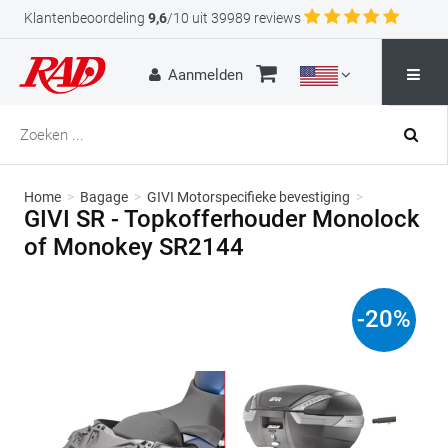
Klantenbeoordeling
9,6
/10 uit 39989 reviews
Aanmelden
Home
>
Bagage
>
GIVI Motorspecifieke bevestiging
>
GIVI SR - Topkofferhouder Monolock
of Monokey SR2144
-
20
%