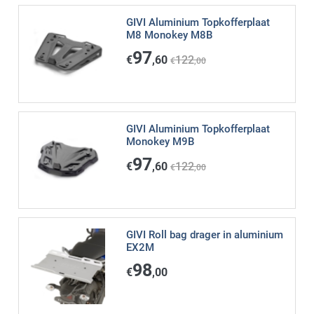
GIVI Aluminium Topkofferplaat
M8 Monokey M8B
97
€
,60
122
€
,00
GIVI Aluminium Topkofferplaat
Monokey M9B
97
€
,60
122
€
,00
GIVI Roll bag drager in aluminium
EX2M
98
€
,00