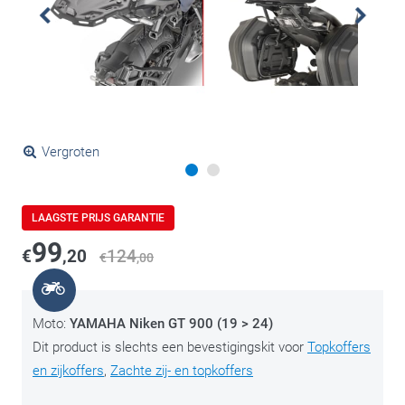
Vergroten
LAAGSTE PRIJS GARANTIE
99
€
,20
124
€
,00
Moto:
YAMAHA Niken GT 900 (19 > 24)
Dit product is slechts een bevestigingskit voor
Topkoffers
en zijkoffers
,
Zachte zij- en topkoffers