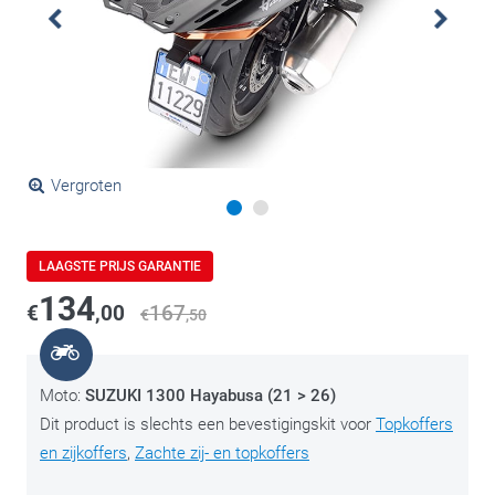
Vergroten
LAAGSTE PRIJS GARANTIE
134
€
,00
167
€
,50
Moto:
SUZUKI 1300 Hayabusa (21 > 26)
Dit product is slechts een bevestigingskit voor
Topkoffers
en zijkoffers
,
Zachte zij- en topkoffers