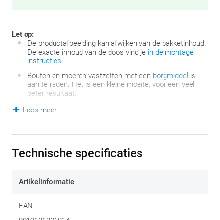
Let op:
De productafbeelding kan afwijken van de pakketinhoud.
De exacte inhoud van de doos vind je
in de montage
instructies.
Bouten en moeren vastzetten met een
borgmiddel
is
aan te raden. Het is een kleine moeite, voor een veel
beter resultaat.
Lees meer
De door GIVI zelf ontwikkelde FZ-serie is de tweede generatie
van de befaamde GIVI Monorack topkofferhouders en
bestaat uit twee motorspecifieke, stevige zijarmen en een
Technische specificaties
topkofferplaat. Het Monorack past netjes op de bestaande
bevestigingspunten van de motorfiets en laat toe om zowel
Artikelinformatie
een
Monokey-
als een
Monolock-koffer
te monteren. Deze
set bevat GEEN topkofferplaat. Afhankelijk van het gewenste
EAN
koffertype, dient de juiste plaat afzonderlijk bijbesteld te