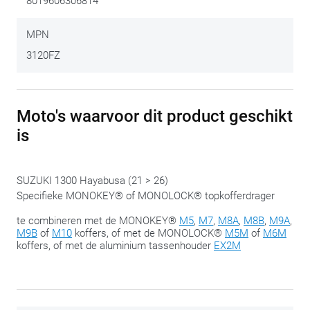
8019606306814
worden. In combinatie met een GIVI
Monokeykoffer
bestel je
de
XM5
of de
XM7
plaat. Om te combineren met een GIVI
MPN
Monolock-koffer
, bestel de
XM5M
of de
XM6M
plaat.
3120FZ
We delen met plezier nog deze tip:
span de bouten pas in de
slotfase aan, wanneer alles op de juiste plaats zit. Zo hou je
Moto's waarvoor dit product geschikt
altijd de mogelijkheid om nog een beetje te ‘schuiven’ om
alles te laten passen.
is
SUZUKI 1300 Hayabusa (21 > 26)
Specifieke MONOKEY® of MONOLOCK® topkofferdrager
te combineren met de MONOKEY®
M5
,
M7
,
M8A
,
M8B
,
M9A
,
M9B
of
M10
koffers, of met de MONOLOCK®
M5M
of
M6M
koffers, of met de aluminium tassenhouder
EX2M