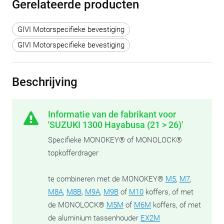
Gerelateerde producten
GIVI Motorspecifieke bevestiging
GIVI Motorspecifieke bevestiging
Beschrijving
Informatie van de fabrikant voor
'SUZUKI 1300 Hayabusa (21 > 26)'
Specifieke MONOKEY® of MONOLOCK®
topkofferdrager
te combineren met de MONOKEY®
M5
,
M7
,
M8A
,
M8B
,
M9A
,
M9B
of
M10
koffers, of met
de MONOLOCK®
M5M
of
M6M
koffers, of met
de aluminium tassenhouder
EX2M