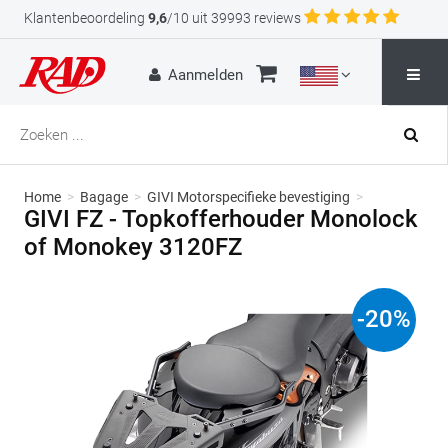
Klantenbeoordeling
9,6
/10 uit 39993 reviews
Aanmelden
Home
>
Bagage
>
GIVI Motorspecifieke bevestiging
>
GIVI FZ - Topkofferhouder Monolock
of Monokey 3120FZ
-
20
%