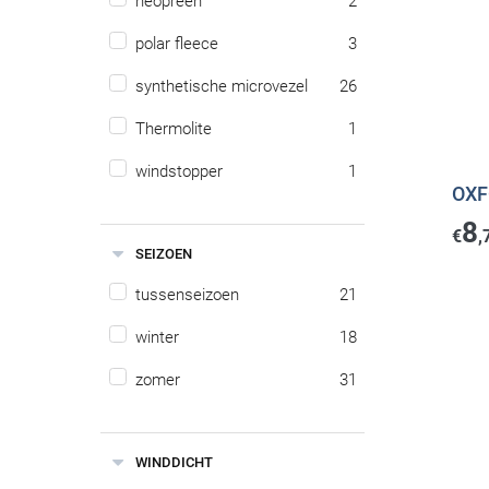
neopreen
2
polar fleece
3
synthetische microvezel
26
Thermolite
1
windstopper
1
OXF
8
€
,
SEIZOEN
tussenseizoen
21
winter
18
zomer
31
WINDDICHT