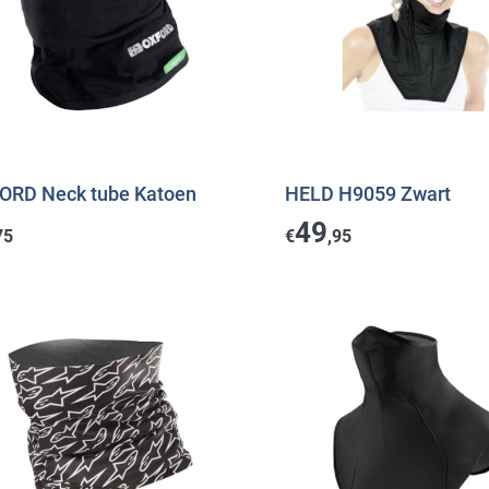
ORD Neck tube Katoen
HELD H9059 Zwart
49
75
€
,95