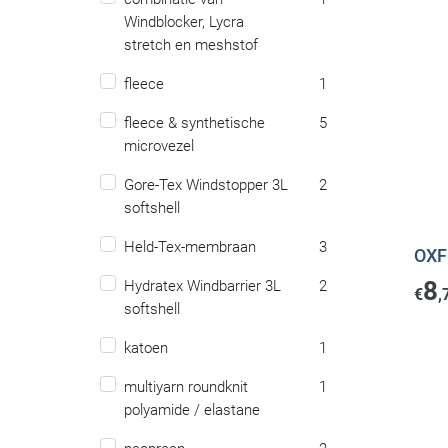
Windblocker, Lycra
stretch en meshstof
fleece
1
fleece & synthetische
5
microvezel
Gore-Tex Windstopper 3L
2
softshell
Held-Tex-membraan
3
OXF
8
Hydratex Windbarrier 3L
2
€
,
softshell
katoen
1
multiyarn roundknit
1
polyamide / elastane