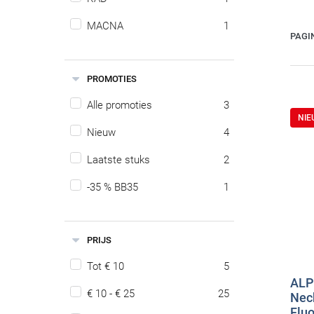
MACNA
1
PAGI
PROMOTIES
Alle promoties
3
NI
Nieuw
4
Laatste stuks
2
-35 % BB35
1
PRIJS
Tot € 10
5
ALP
€ 10 - € 25
25
Nec
Flu