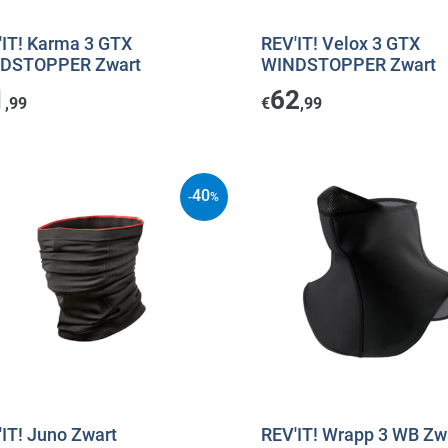
'IT! Karma 3 GTX
REV'IT! Velox 3 GTX
DSTOPPER Zwart
WINDSTOPPER Zwart
1
62
,99
€
,99
40
-
%
IT! Juno Zwart
REV'IT! Wrapp 3 WB Zw