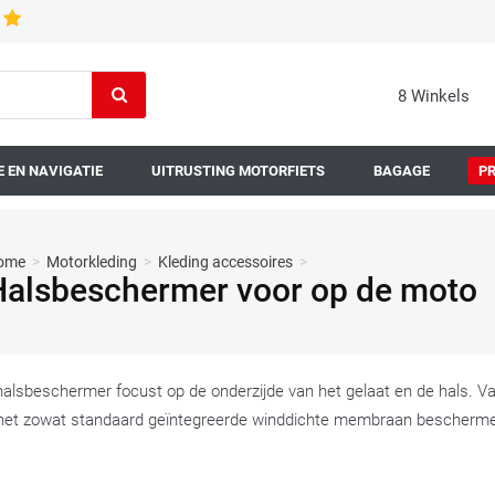
8 Winkels
 EN NAVIGATIE
UITRUSTING MOTORFIETS
BAGAGE
P
ome
>
Motorkleding
>
Kleding accessoires
>
Halsbeschermer voor op de moto
halsbeschermer focust op de onderzijde van het gelaat en de hals. 
het zowat standaard geïntegreerde winddichte membraan beschermen 