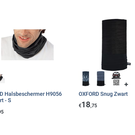
D Halsbeschermer H9056
OXFORD Snug Zwart
t - S
18
€
,75
95