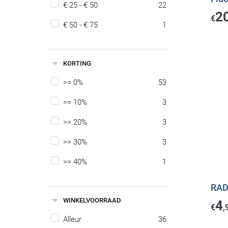
€ 25 - € 50
22
2
€
€ 50 - € 75
1
KORTING
>= 0%
53
>= 10%
3
>= 20%
3
>= 30%
3
>= 40%
1
RAD
WINKELVOORRAAD
4
€
,
Alleur
36