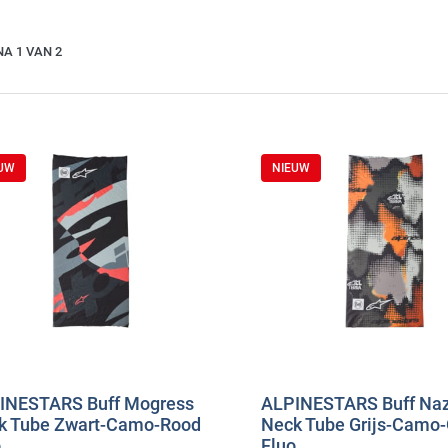
NA 1 VAN 2
EUW
NIEUW
INESTARS Buff Mogress
ALPINESTARS Buff Na
k Tube Zwart-Camo-Rood
Neck Tube Grijs-Camo-
o
Fluo