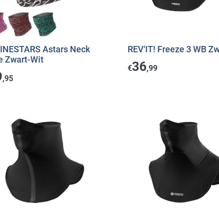
INESTARS Astars Neck
REV'IT! Freeze 3 WB Zw
e Zwart-Wit
36
€
,99
9
,95