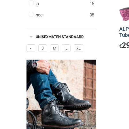
ja
15
nee
38
ALP
Tub
UNISEXMATEN STANDAARD
2
€
-
S
M
L
XL