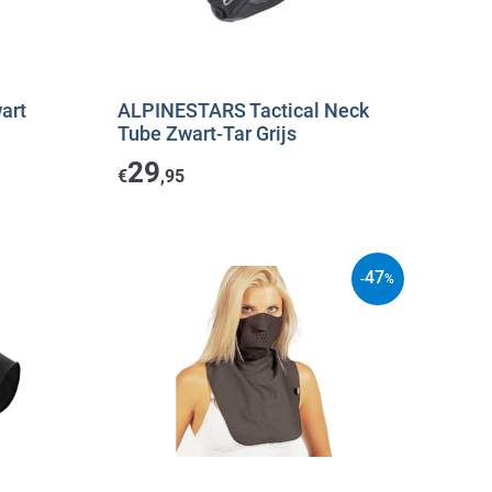
art
ALPINESTARS Tactical Neck
Tube Zwart-Tar Grijs
29
€
,95
47
-
%