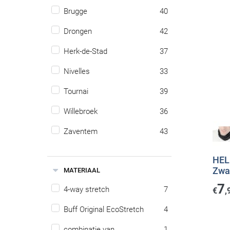
Brugge
40
Drongen
42
Herk-de-Stad
37
Nivelles
33
Tournai
39
Willebroek
36
Zaventem
43
HEL
Zwar
MATERIAAL
7
4-way stretch
7
€
,
Buff Original EcoStretch
4
combinatie van
1