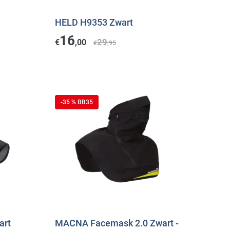
HELD H9353 Zwart
16
29
€
,00
€
,95
-35 % BB35
art
MACNA Facemask 2.0 Zwart -