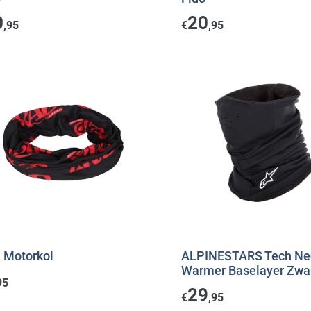
0
20
,95
€
,95
 Motorkol
ALPINESTARS Tech Ne
Warmer Baselayer Zwa
95
29
€
,95