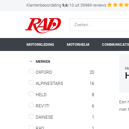
Klantenbeoordeling
9,6
/10 uit 39989 reviews
MOTORKLEDING
MOTORHELM
COMMUNICATIE
MERKEN
H
OXFORD
20
ALPINESTARS
16
HELD
8
Een 
REV'IT!
6
met 
DAINESE
1
RAD
1