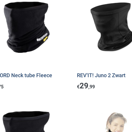
ORD Neck tube Fleece
REV'IT! Juno 2 Zwart
29
75
€
,99