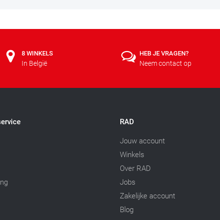
8 WINKELS
HEB JE VRAGEN?
In België
Neem contact op
ervice
RAD
Jouw account
Winkels
Over RAD
ing
Jobs
Zakelijke account
Blog