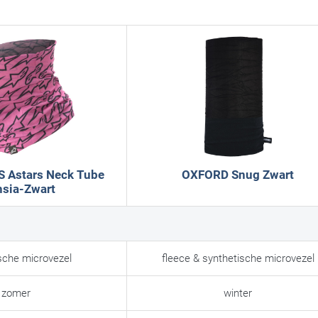
 Astars Neck Tube
OXFORD Snug Zwart
hsia-Zwart
sche microvezel
fleece & synthetische microvezel
zomer
winter