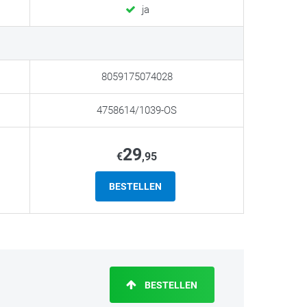
ja
8059175074028
4758614/1039-OS
29
€
,95
BESTELLEN
BESTELLEN