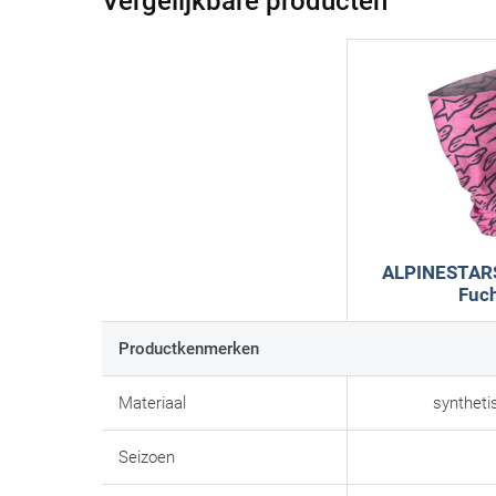
Vergelijkbare producten
ALPINESTARS
Fuc
Productkenmerken
Materiaal
syntheti
Seizoen