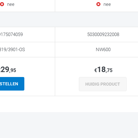
nee
nee
9175074059
5030009232008
319/3901-OS
NW600
29
18
€
,95
€
,75
STELLEN
HUIDIG PRODUCT