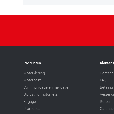
Producten
Klantens
Motorkleding
Contact
Motorhelm
FAQ
Communicatie en navigatie
Betaling
Uitrusting motorfiets
Verzend
Bagage
Retour
Promoties
Garantie