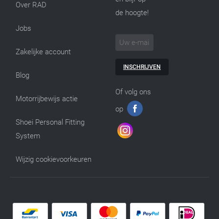
Over RAD
de hoogte!
Jobs
Zakelijke account
INSCHRIJVEN
Blog
Of volg ons
Motorrijbewijs actie
op
Shoei Personal Fitting
System
Wijzig cookievoorkeuren