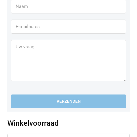
logischerwijs geen allrounder: op waterdichtheid moet je niet
rekenen en de afwezigheid van een thermovoering geeft de
seizoenen aan. Anderzijds is dit wél serieuze racetechnologie
voor wie op warme dagen sportief wil rijden. De meerwaarde
zit hier duidelijk in die combinatie van ventilatie en
bescherming op topniveau.
VERZENDEN
Winkelvoorraad