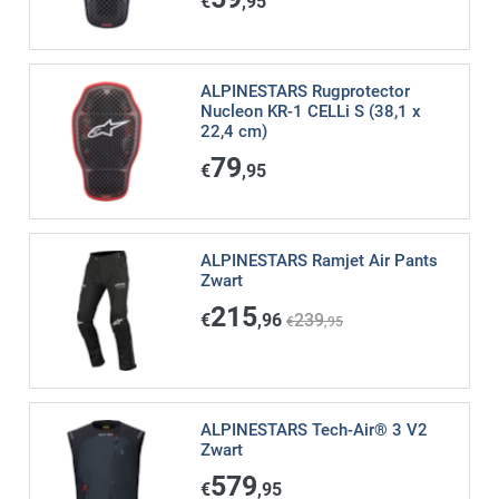
€
,95
ALPINESTARS Rugprotector
Nucleon KR-1 CELLi S (38,1 x
22,4 cm)
79
€
,95
ALPINESTARS Ramjet Air Pants
Zwart
215
€
,96
239
€
,95
ALPINESTARS Tech-Air® 3 V2
Zwart
579
€
,95