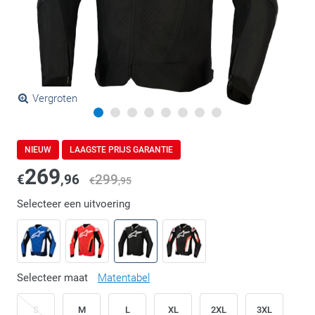
Vergroten
NIEUW
LAAGSTE PRIJS GARANTIE
269
€
,96
299
€
,95
Selecteer een uitvoering
Selecteer maat
Matentabel
S
M
L
XL
2XL
3XL