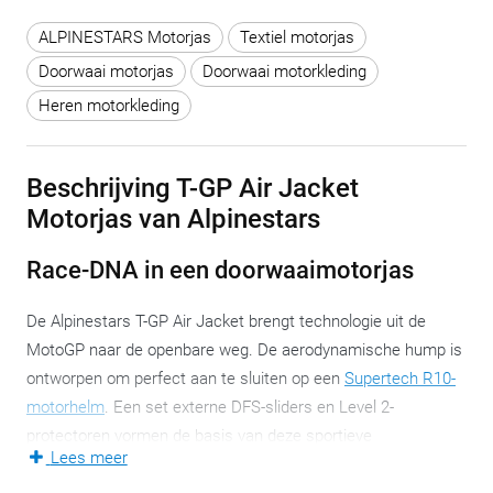
ALPINESTARS Motorjas
Textiel motorjas
Doorwaai motorjas
Doorwaai motorkleding
Heren motorkleding
Beschrijving T-GP Air Jacket
Motorjas van Alpinestars
Race-DNA in een doorwaaimotorjas
De Alpinestars T-GP Air Jacket brengt technologie uit de
MotoGP naar de openbare weg. De aerodynamische hump is
ontworpen om perfect aan te sluiten op een
Supertech R10-
motorhelm
. Een set externe DFS-sliders en Level 2-
protectoren vormen de basis van deze sportieve
Lees meer
doorwaaimotorjas. Voor wie op warme dagen wil rijden met
raceniveau-bescherming, is dit een serieuze keuze.