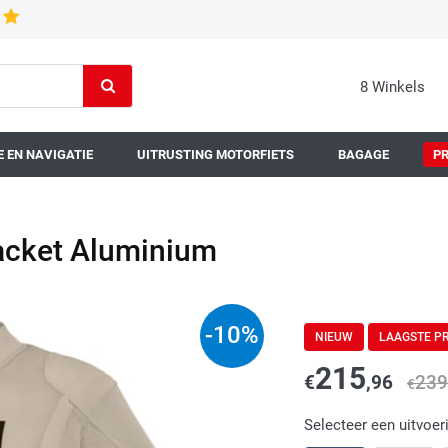
8 Winkels
 EN NAVIGATIE
UITRUSTING MOTORFIETS
BAGAGE
P
acket Aluminium
-
10
%
NIEUW
LAAGSTE PR
215
€
,96
239
€
Selecteer een uitvoer