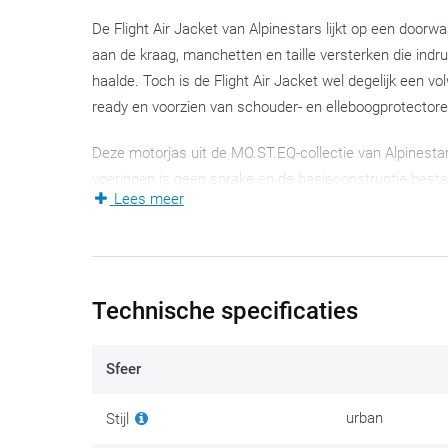
De Flight Air Jacket van Alpinestars lijkt op een door
aan de kraag, manchetten en taille versterken die indru
haalde. Toch is de Flight Air Jacket wel degelijk een v
ready en voorzien van schouder- en elleboogprotectore
Deze motorjas uit de MO.ST.EQ-collectie van Alpinesta
voeringen is geen sprake en de basisconstructie best
Lees meer
Polyfabric-verstevigingen op schouders, onderarmen en 
de kapstok om alle ventilatie aan op te hangen.
Los van die functionaliteiten en technische features, i
te openen protectorzakken maken het perfect mogelijk
Technische specificaties
ellebogen vlot te verwijderen zodra je afstapt. Waarna
anderzijds toch liever iets meer bescherming, dan kan 
Sfeer
(met een systeem om de protector dicht tegen je lich
urban
Stijl
De verschillende
Tech-Air airbagsystemen
zijn compati