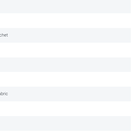
chet
bric