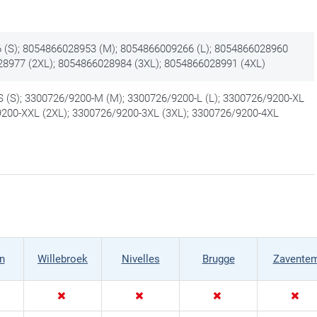
(S); 8054866028953 (M); 8054866009266 (L); 8054866028960
28977 (2XL); 8054866028984 (3XL); 8054866028991 (4XL)
 (S); 3300726/9200-M (M); 3300726/9200-L (L); 3300726/9200-XL
9200-XXL (2XL); 3300726/9200-3XL (3XL); 3300726/9200-4XL
n
Willebroek
Nivelles
Brugge
Zavente