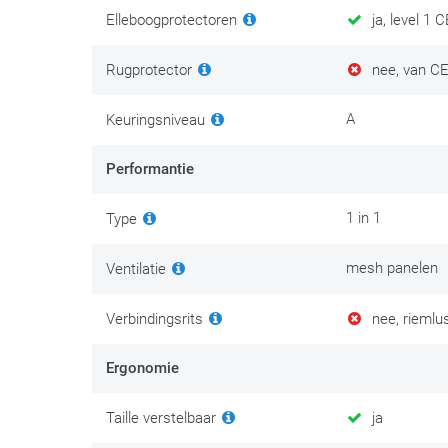
Elleboogprotectoren
ja, level 1 
Rugprotector
nee, van CE 
A
Keuringsniveau
Performantie
1 in 1
Type
mesh panelen
Ventilatie
Verbindingsrits
nee, riemlu
Ergonomie
Taille verstelbaar
ja