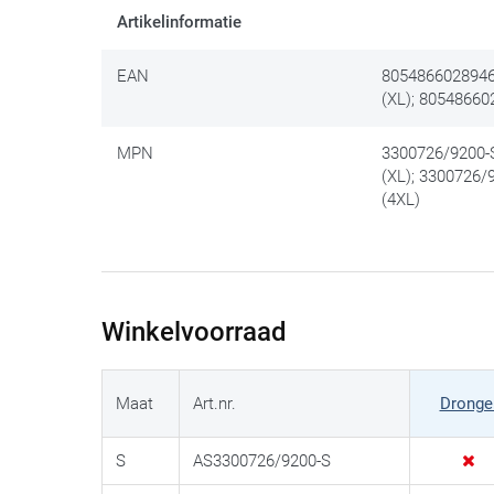
Artikelinformatie
EAN
8054866028946 
(XL); 80548660
MPN
3300726/9200-S
(XL); 3300726/
(4XL)
Winkelvoorraad
Maat
Art.nr.
Dronge
S
AS3300726/9200-S