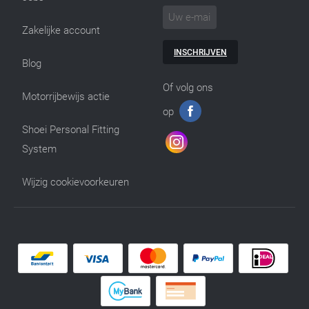
Zakelijke account
INSCHRIJVEN
Blog
Of volg ons
Motorrijbewijs actie
op
Shoei Personal Fitting
System
Wijzig cookievoorkeuren