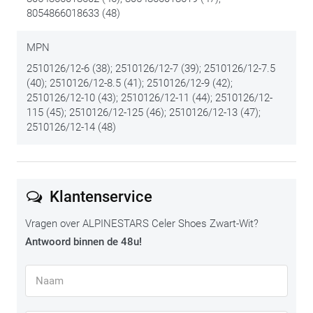
8054866018633 (48)
onderhoud ervan en geniet extra lang van je spullen. We
zetten de beste tips en tricks op
deze onderhoudspagina
.
MPN
De mening van onze RAD-specialist
2510126/12-6 (38); 2510126/12-7 (39); 2510126/12-7.5
(40); 2510126/12-8.5 (41); 2510126/12-9 (42);
De Celer is een motorschoen die focust op drie zaken: laag
2510126/12-10 (43); 2510126/12-11 (44); 2510126/12-
115 (45); 2510126/12-125 (46); 2510126/12-13 (47);
gewicht, strakke pasvorm en sportieve bescherming. De
2510126/12-14 (48)
Rotor-sluiting tilt de precisie naar een hoger niveau dan
veters of velcro kunnen. Je stelt de pasvorm exact af, ook
met motorhandschoenen aan. Wel aandachtig blijven als je
de (verwante maar niet identieke) BOA gewoon bent: een
Klantenservice
Rotor-sluiting, daarvan trek je de draaiknop nooit omhoog!
Gewoon even terugdraaien volstaat om alles los te zetten.
Vragen over ALPINESTARS Celer Shoes Zwart-Wit?
Antwoord binnen de 48u!
De TPU-enkelprotectoren aan beide zijden zijn degelijk voor
een motorschoen in deze categorie. De naadloze constructie
aan de binnenzijde voorkomt schuren en drukpunten.
Comfort voldoende, met andere woorden.