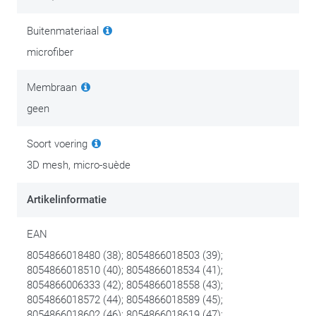
naast de motorfiets.
Buitenmateriaal
Praktische details
microfiber
Lichtgewicht constructie
: technische microvezel houdt
het gewicht laag
Membraan
Vervangbaar voetbed
: anatomisch gevormd met Lycra-
geen
afdekking
Oliebestendige zool
: grip op voetsteunen, stabiel naast
Soort voering
de motor
3D mesh, micro-suède
Accessoires en onderdelen
Artikelinformatie
De Celer is beschikbaar in verschillende kleuren en
uitvoeringen.
EAN
8054866018480 (38); 8054866018503 (39);
Onderhoud
8054866018510 (40); 8054866018534 (41);
8054866006333 (42); 8054866018558 (43);
Goede, degelijke motorkledij is een investering in comfort en
8054866018572 (44); 8054866018589 (45);
persoonlijke veiligheid. Investeer na je aankoop dan ook in het
8054866018602 (46); 8054866018619 (47);