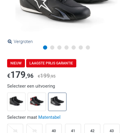
Vergroten
NIEUW
LAAGSTE PRIJS GARANTIE
179
€
,96
199
€
,95
Selecteer een uitvoering
Selecteer maat
Matentabel
38
39
40
41
42
43