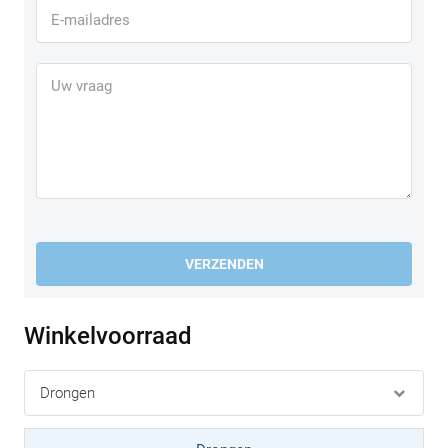
Sportieve rijders die een lichte, strakke motorschoen zoeken
voor droge omstandigheden vinden in de Celer een sterke
keuze.
VERZENDEN
Winkelvoorraad