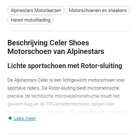
Alpinestars Motorlaarzen
Motorschoenen en sneakers
Heren motorkleding
Beschrijving Celer Shoes
Motorschoen van Alpinestars
Lichte sportschoen met Rotor-sluiting
De Alpinestars Celer is een lichtgewicht motorschoen voor
sportieve rijders. De Rotor-sluiting biedt micrometrische
precisie, de technische microvezelconstructie houdt het
gewicht laag en de TPU-enkelprotectoren zorgen voor
bescherming aan beide zijden. CE-gecertificeerd volgens EN
Lees meer
13634:2017 en ontworpen voor wie prestaties en comfort
combineert.