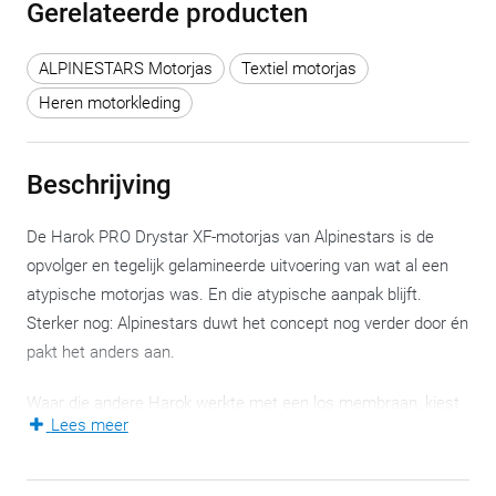
Gerelateerde producten
ALPINESTARS Motorjas
Textiel motorjas
Heren motorkleding
Beschrijving
De Harok PRO Drystar XF-motorjas van Alpinestars is de
opvolger en tegelijk gelamineerde uitvoering van wat al een
atypische motorjas was. En die atypische aanpak blijft.
Sterker nog: Alpinestars duwt het concept nog verder door én
pakt het anders aan.
Waar die andere Harok werkte met een los membraan, kiest
Lees meer
deze PRO XF meteen voor een gelamineerde 3-laagse
constructie. Het Drystar XF-membraan zit dus vast
geïntegreerd in de stretch ripstop-buitenschaal.