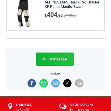
ALPINESTARS Harok Pro Drystar
XF Pants Mastic-Zwart
404
€
,96
449
€
,95
BESTELLEN
Delen
8 WINKELS
HEB JE VRAGEN?
In België
Neem contact op