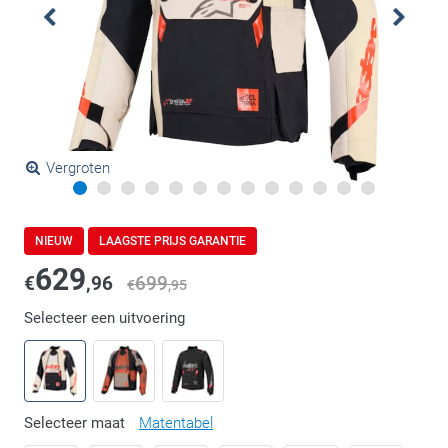
Vergroten
NIEUW
LAAGSTE PRIJS GARANTIE
629
€
,96
699
€
,95
Selecteer een uitvoering
Selecteer maat
Matentabel