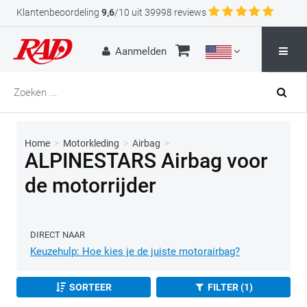
Klantenbeoordeling
9,6
/10 uit 39998 reviews
Aanmelden
Home
>
Motorkleding
>
Airbag
>
ALPINESTARS Airbag voor
de motorrijder
DIRECT NAAR
Keuzehulp: Hoe kies je de juiste motorairbag?
SORTEER
FILTER (1)