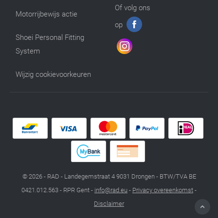
Of volg ons
Motorrijbewijs actie
op
Shoei Personal Fitting
System
Wijzig cookievoorkeuren
© 2026 - RAD - Landegemstraat 4 9031 Drongen - BTW/TVA BE
0421.012.563 - RPR Gent -
info@rad.eu
-
Privacy overeenkomst
-
Disclaimer