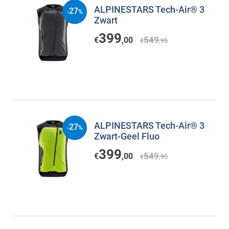
ALPINESTARS Tech-Air® 3
27
-
%
Zwart
399
549
€
,00
€
,95
ALPINESTARS Tech-Air® 3
27
-
%
Zwart-Geel Fluo
399
549
€
,00
€
,95