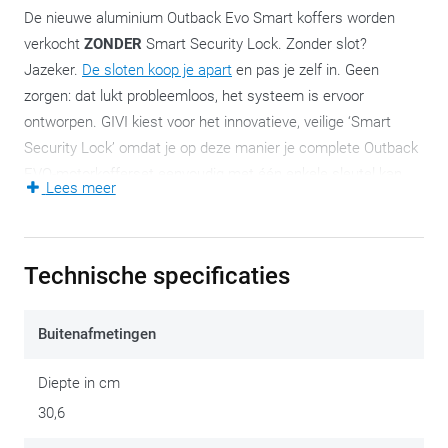
De nieuwe aluminium Outback Evo Smart koffers worden
verkocht
ZONDER
Smart Security Lock. Zonder slot?
Jazeker.
De sloten koop je apart
en pas je zelf in. Geen
zorgen: dat lukt probleemloos, het systeem is ervoor
ontworpen. GIVI kiest voor het innovatieve, veilige ‘Smart
Security Lock’ omdat je op deze manier je complete Outback
EVO-motorkofferset eenvoudig met één enkele sleutel kan
Lees meer
bedienen.
De Outback EVO-motorkoffers blijven verder natuurlijk al hun
Technische specificaties
vertrouwde kenmerken behouden en koppelen
gebruiksgemak aan stevigheid. De typische, rechthoekige
vorm is synoniem voor een portie avontuur en de kwaliteit is
Buitenafmetingen
een garantie. Spatwaterdichtheid ook en dat is niet hetzelfde
als 100% waterdicht!
Diepte in cm
30,6
Net zoals bij eerdere (recente) Outback-versies keert in deze