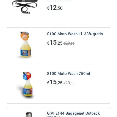
12
€
,50
S100 Moto Wash 1L 33% gratis
15
€
,25
20
€
,33
S100 Moto Wash 750ml
15
€
,25
20
€
,33
GIVI E144 Bagagenet Outback