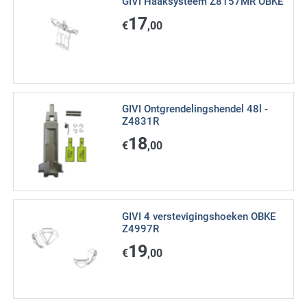
GIVI Haaksysteem Z8157MR OBKE
17
€
,00
GIVI Ontgrendelingshendel 48l -
Z4831R
18
€
,00
GIVI 4 verstevigingshoeken OBKE
Z4997R
19
€
,00