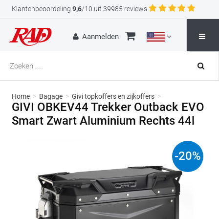
Klantenbeoordeling
9,6
/10 uit 39985 reviews
Aanmelden
Home
>
Bagage
>
Givi topkoffers en zijkoffers
>
GIVI OBKEV44 Trekker Outback EVO
Smart Zwart Aluminium Rechts 44l
-
20
%