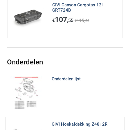
GIVI Canyon Cargotas 12l
GRT724B
107
€
,55
119
€
,50
Onderdelen
Onderdelenlijst
GIVI Hoekafdekking Z4812R