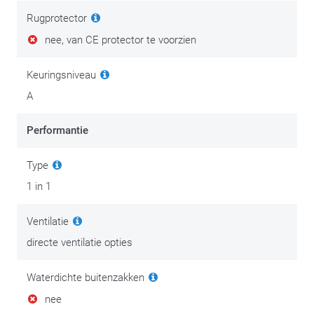
Rugprotector
Eentje in stijl. Scherp, sportief, strak en met veel
nee, van CE protector te voorzien
mogelijkheden voor de liefhebber van zowel comfort als stijl.
Met de aanwezige verbindingsrits kan je de Faster V3 aan
Keuringsniveau
vrijwel elke
Alpinestars-motorbroek
koppelen.
A
Er is onderhoudskleding en dan is er kledingonderhoud.
Goede, degelijke motorkledij is een investering in comfort en
Performantie
persoonlijke veiligheid. Investeer na je aankoop dan ook in het
Type
onderhoud ervan en geniet extra lang van je spullen.
1 in 1
We zetten de beste tips & tricks op
deze onderhoudspagina
.
Ventilatie
directe ventilatie opties
Waterdichte buitenzakken
nee