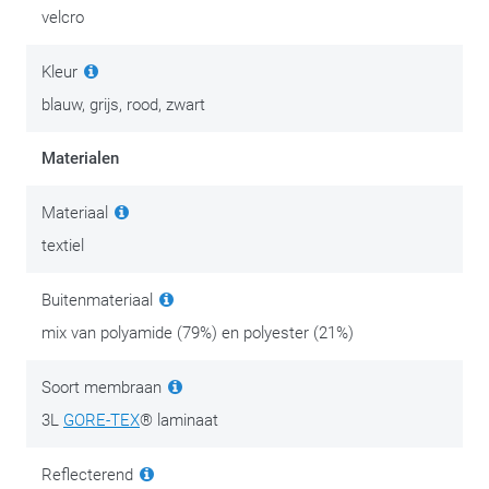
het plaatje helemaal compleet.
velcro
Er is onderhoudskleding en dan is er kledingonderhoud.
Kleur
Goede, degelijke motorkledij is een investering in comfort en
blauw, grijs, rood, zwart
persoonlijke veiligheid. Investeer na je aankoop dan ook in het
onderhoud ervan en geniet extra lang van je spullen.
Materialen
We zetten de beste tips & tricks op
deze onderhoudspagina
.
Materiaal
textiel
Buitenmateriaal
mix van polyamide (79%) en polyester (21%)
Soort membraan
3L
GORE-TEX
® laminaat
Reflecterend