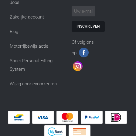
Jobs
Zakelijke account
INSCHRIJVEN
Blog
Of volg ons
Motorrijbewijs actie
op
Shoei Personal Fitting
System
Wijzig cookievoorkeuren