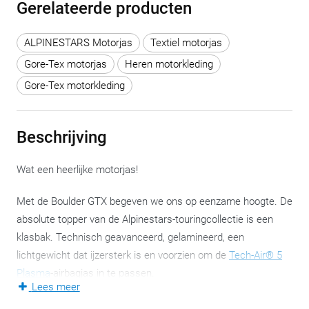
Gerelateerde producten
ALPINESTARS Motorjas
Textiel motorjas
Gore-Tex motorjas
Heren motorkleding
Gore-Tex motorkleding
Beschrijving
Wat een heerlijke motorjas!
Met de Boulder GTX begeven we ons op eenzame hoogte. De
absolute topper van de Alpinestars-touringcollectie is een
klasbak. Technisch geavanceerd, gelamineerd, een
lichtgewicht dat ijzersterk is en voorzien om de
Tech-Air® 5
Plasma
-airbagjas in te passen.
Lees meer
Wat wil een mens meer? Geen idee. Wij zouden heel blij zijn