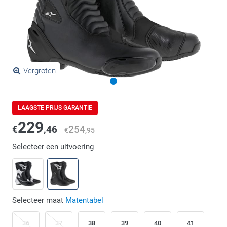
Vergroten
LAAGSTE PRIJS GARANTIE
229
€
,46
254
€
,95
Selecteer een uitvoering
Selecteer maat
Matentabel
36
37
38
39
40
41