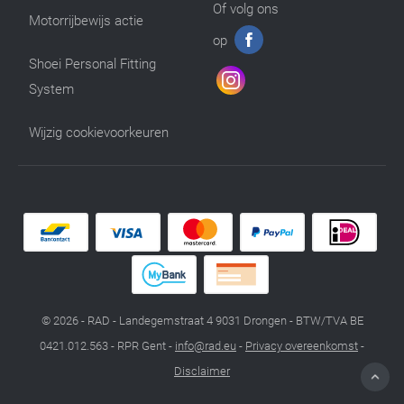
Of volg ons
Motorrijbewijs actie
op
Shoei Personal Fitting
System
Wijzig cookievoorkeuren
© 2026 - RAD - Landegemstraat 4 9031 Drongen - BTW/TVA BE
0421.012.563 - RPR Gent -
info@rad.eu
-
Privacy overeenkomst
-
Disclaimer