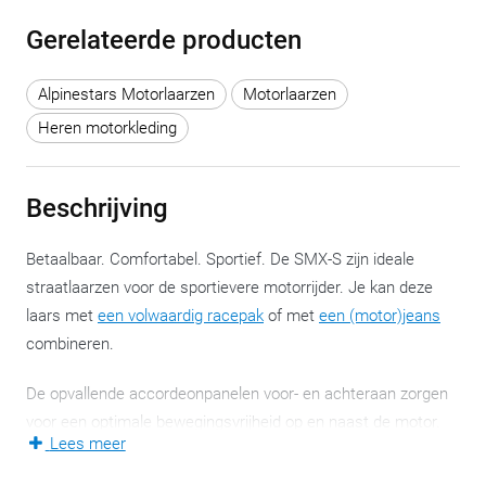
Gerelateerde producten
Alpinestars Motorlaarzen
Motorlaarzen
Heren motorkleding
Beschrijving
Betaalbaar. Comfortabel. Sportief. De SMX-S zijn ideale
straatlaarzen voor de sportievere motorrijder. Je kan deze
laars met
een volwaardig racepak
of met
een (motor)jeans
combineren.
De opvallende accordeonpanelen voor- en achteraan zorgen
voor een optimale bewegingsvrijheid op en naast de motor.
Lees meer
De controle wordt er bovendien door verbeterd. De
luchtuitlaat op de hiel verraadt extra ventilerende