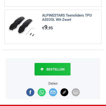
ALPINESTARS Teensliders TPU
AS03SL Wit-Zwart
9
€
,95
BESTELLEN
Delen