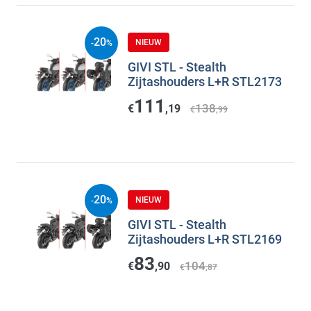
20
NIEUW
-
%
GIVI STL - Stealth
Zijtashouders L+R STL2173
111
138
€
,19
€
,99
20
NIEUW
-
%
GIVI STL - Stealth
Zijtashouders L+R STL2169
83
104
€
,90
€
,87