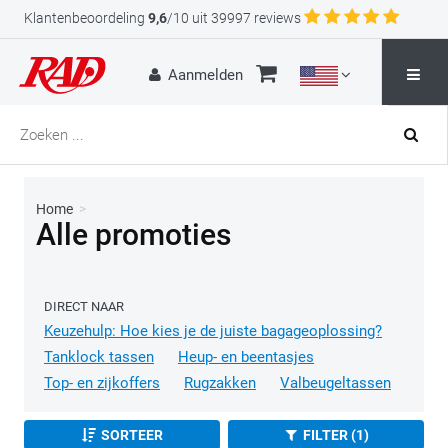
Klantenbeoordeling
9,6
/10 uit 39997 reviews
Aanmelden
Home
>
Alle promoties
DIRECT NAAR
Keuzehulp: Hoe kies je de juiste bagageoplossing?
Tanklock tassen
Heup- en beentasjes
Top- en zijkoffers
Rugzakken
Valbeugeltassen
SORTEER
FILTER (1)