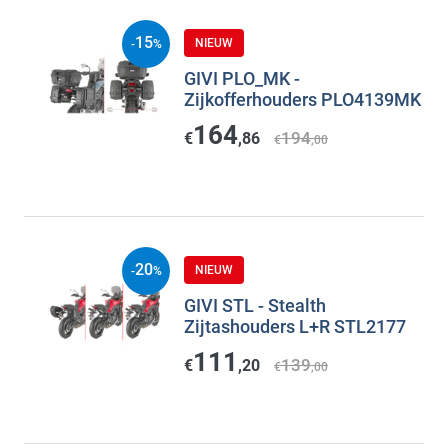
15
NIEUW
-
%
GIVI PLO_MK -
Zijkofferhouders PLO4139MK
164
194
€
,86
€
,00
20
NIEUW
-
%
GIVI STL - Stealth
Zijtashouders L+R STL2177
111
139
€
,20
€
,00