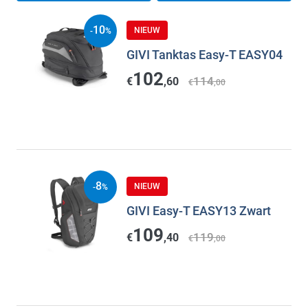
10
NIEUW
-
%
GIVI Tanktas Easy-T EASY04
102
114
€
,60
€
,00
8
NIEUW
-
%
GIVI Easy-T EASY13 Zwart
109
119
€
,40
€
,00