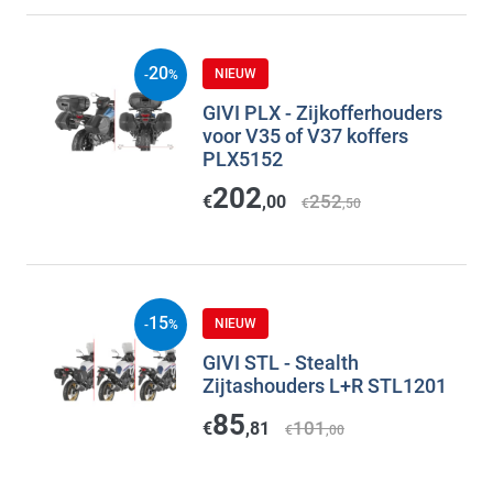
20
NIEUW
-
%
GIVI PLX - Zijkofferhouders
voor V35 of V37 koffers
PLX5152
202
252
€
,00
€
,50
15
NIEUW
-
%
GIVI STL - Stealth
Zijtashouders L+R STL1201
85
101
€
,81
€
,00