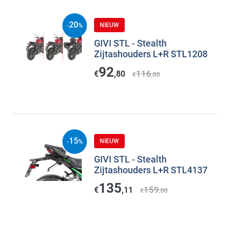
20
NIEUW
-
%
GIVI STL - Stealth
Zijtashouders L+R STL1208
92
116
€
,80
€
,00
15
NIEUW
-
%
GIVI STL - Stealth
Zijtashouders L+R STL4137
135
159
€
,11
€
,00