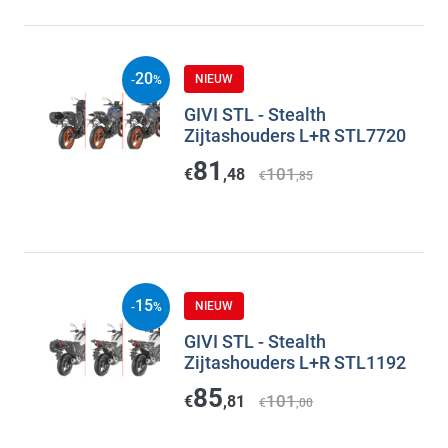
20
NIEUW
-
%
GIVI STL - Stealth
Zijtashouders L+R STL7720
81
101
€
,48
€
,85
15
NIEUW
-
%
GIVI STL - Stealth
Zijtashouders L+R STL1192
85
101
€
,81
€
,00