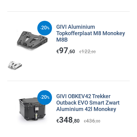
GIVI Aluminium
20
-
%
Topkofferplaat M8 Monokey
M8B
97
122
€
,60
€
,00
GIVI OBKEV42 Trekker
20
-
%
Outback EVO Smart Zwart
Aluminium 42l Monokey
348
436
€
,80
€
,00