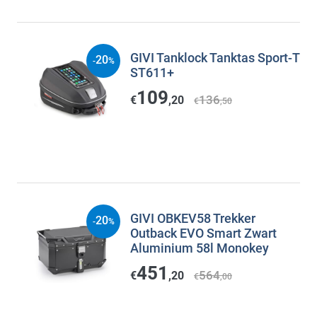
GIVI Tanklock Tanktas Sport-T
20
-
%
ST611+
109
136
€
,20
€
,50
GIVI OBKEV58 Trekker
20
-
%
Outback EVO Smart Zwart
Aluminium 58l Monokey
451
564
€
,20
€
,00