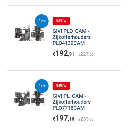
15
NIEUW
-
%
GIVI PLO_CAM -
Zijkofferhouders
PLO4139CAM
192
227
€
,91
€
,00
16
NIEUW
-
%
GIVI PL_CAM -
Zijkofferhouders
PLO7718CAM
197
233
€
,16
€
,93