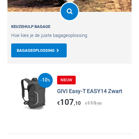
KEUZEHULP BAGAGE
Hoe kies je de juiste bagageoplossing
BAGAGEOPLOSSING
10
NIEUW
-
%
GIVI Easy-T EASY14 Zwart
107
119
€
,10
€
,00