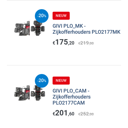
20
NIEUW
-
%
GIVI PLO_MK -
Zijkofferhouders PLO2177MK
175
219
€
,20
€
,00
20
NIEUW
-
%
GIVI PLO_CAM -
Zijkofferhouders
PLO2177CAM
201
252
€
,60
€
,00