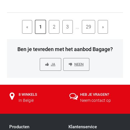
«
1
2
3
...
29
»
Ben je tevreden met het aanbod Bagage?
JA
NEEN
8 WINKELS
HEB JE VRAGEN?
In België
Neem contact op
Producten
Klantenservice