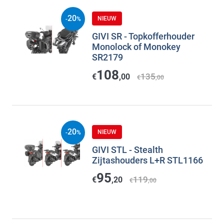
20
NIEUW
-
%
GIVI SR - Topkofferhouder
Monolock of Monokey
SR2179
108
135
€
,00
€
,00
20
NIEUW
-
%
GIVI STL - Stealth
Zijtashouders L+R STL1166
95
119
€
,20
€
,00