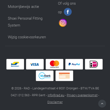
Of volg ons
Motorrijbewijs actie
op
Shoei Personal Fitting
System
Wijzig cookievoorkeuren
© 2026 - RAD - Landegemstraat 4 9031 Drongen - BTW/TVA BE
0421.012.563 - RPR Gent -
info@rad.eu
-
Privacy overeenkomst
-
Disclaimer