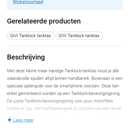
Winkelvoorraad
Gerelateerde producten
GIVI Tanklock tanktas
GIVI Tanklock tanktas
Beschrijving
Met deze kleine maar handige Tanklock-tanktas houd je alle
waardevolle spullen altijd binnen handbereik. Bovenaan is een
speciaal opbergvak voor de smartphone voorzien. Deze kan
enkel gemonteerd worden op een Tanklock-bevestigingsring.
De juiste Tanklock-bevestigingsring voor jouw motorfiets
ontdek je
hier.
Het hoofdopbergvak is voorzien van een lange
rits met twee trekkers. Door de openingen van beide trekkers
Lees meer
samen te brengen, kan je met een slotje de tanktas afsluiten.