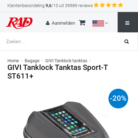
Klantenbeoordeling
9,6
/10 uit 39989 reviews
Aanmelden
Home
>
Bagage
>
GIVI Tanklock tanktas
>
GIVI Tanklock Tanktas Sport-T
ST611+
-
20
%