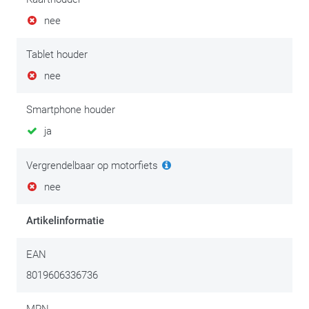
nee
Deze tanktas is standaard voorzien van een kabeldoorvoer,
waarlangs je elektrische toestellen kan verbinden met een op
Tablet houder
de motorfiets
gemonteerde stekker
.
nee
Smartphone houder
ja
Vergrendelbaar op motorfiets
nee
Artikelinformatie
EAN
8019606336736