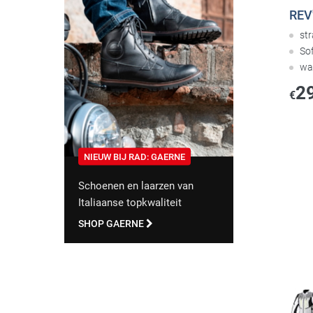
REV'
str
Sof
wa
2
€
NIEUW BIJ RAD: GAERNE
Schoenen en laarzen van
Italiaanse topkwaliteit
SHOP GAERNE