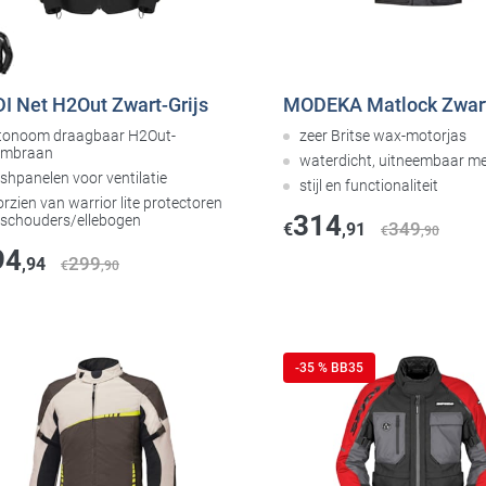
I Net H2Out Zwart-Grijs
MODEKA Matlock Zwar
tonoom draagbaar H2Out-
zeer Britse wax-motorjas
mbraan
waterdicht, uitneembaar 
shpanelen voor ventilatie
stijl en functionaliteit
rzien van warrior lite protectoren
314
 schouders/ellebogen
349
€
,91
€
,90
94
299
,94
€
,90
-35 % BB35