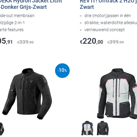
EKA Hydron Jacket Licht
REV'IT! Offtrack 2 H2O 
-Donker Grijs-Zwart
Zwart
side-out membraan
drie (motor)jassen in één
lzijdige 2-in-1
strakke, waterdichte allesk
arte features
vernieuwend concept
05
220
339
399
,91
€
,00
€
,90
€
,99
10
-
%