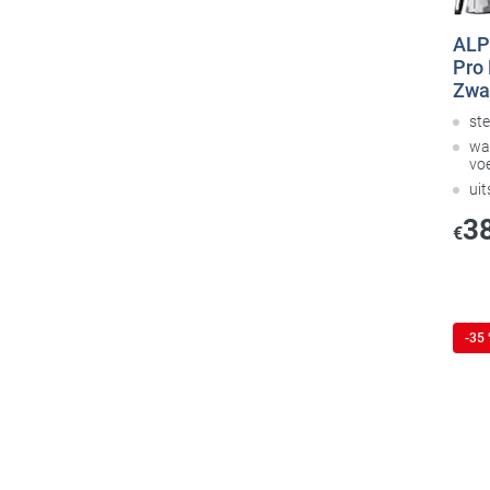
ALP
Pro 
Zwa
ste
wa
vo
ui
3
€
-35