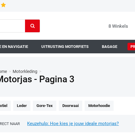
8 Winkels
 EN NAVIGATIE
UITRUSTING MOTORFIETS
BAGAGE
P
ome
>
Motorkleding
>
Motorjas - Pagina 3
xtiel
Leder
Gore-Tex
Doorwaai
Motorhoodie
Keuzehulp: Hoe kies je jouw ideale motorjas?
IRECT NAAR