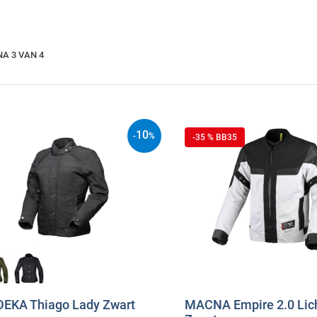
NA 3 VAN 4
10
-
%
-35 % BB35
EKA Thiago Lady Zwart
MACNA Empire 2.0 Licht