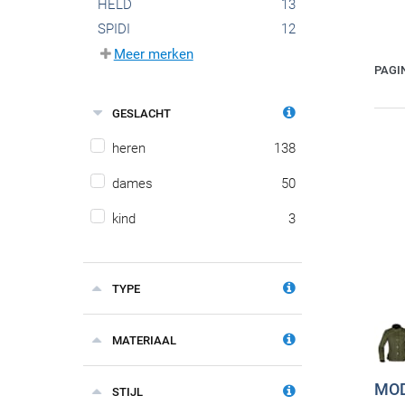
HELD
13
SPIDI
12
Meer merken
PAGI
GESLACHT
heren
138
dames
50
kind
3
TYPE
MATERIAAL
MOD
STIJL