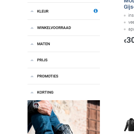
MOD
Gijs
KLEUR
in
vee
WINKELVOORRAAD
ap
3
€
MATEN
PRIJS
PROMOTIES
KORTING