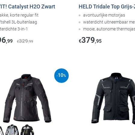
IT! Catalyst H2O Zwart
HELD Tridale Top Grijs
akke, korte regular fit
avontuurlijke motorjas
tshell 3L-buitenlaag
waterdicht uitneembaar m
terdichte 3-in-1
mooie, autonome thermoja
96
379
329
,99
€
,95
€
,99
10
-
%