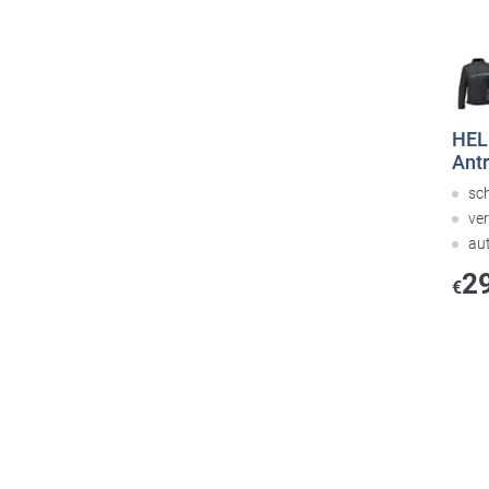
HEL
Antr
sc
ve
au
2
€