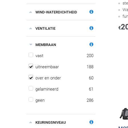
ste
Wa
WIND-WATERDICHTHEID
fun
2
€
VENTILATIE
MEMBRAAN
vast
200
uitneembaar
188
over en onder
60
gelamineerd
61
geen
286
KEURINGSNIVEAU