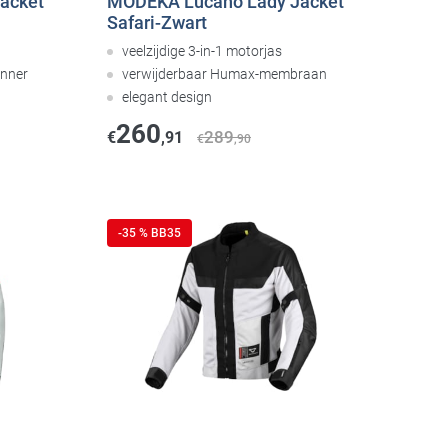
jacket
MODEKA Lucano Lady Jacket
Safari-Zwart
veelzijdige 3-in-1 motorjas
unner
verwijderbaar Humax-membraan
elegant design
260
289
€
,91
€
,90
-35 % BB35