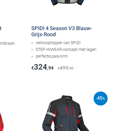
t
SPIDI 4 Season V3 Blauw-
Grijs-Rood
verkooptopper van SPIDI
membraan
STEP-INWEAR-concept met lagen
perfecte pasvorm
324
499
€
,94
€
,90
45
-
%