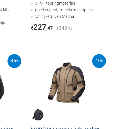
3-in-1 touringmotorjas
ijas …
goed impactprotectie met opties
n
‘Utility’-stijl van Macna
ijk
227
349
€
,47
€
,95
45
10
-
%
-
%