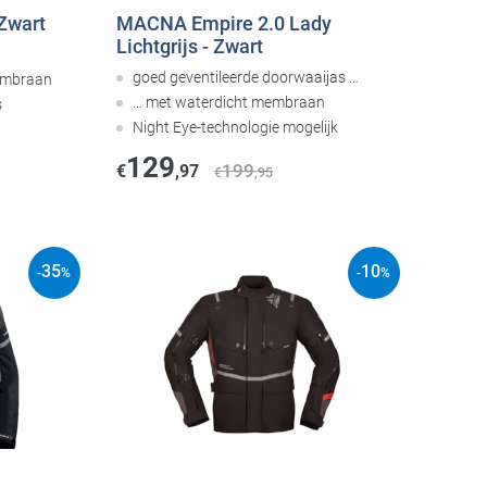
-Zwart
MACNA Empire 2.0 Lady
Lichtgrijs - Zwart
goed geventileerde doorwaaijas …
embraan
… met waterdicht membraan
s
Night Eye-technologie mogelijk
129
199
€
,97
€
,95
35
10
-
%
-
%