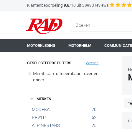
Klantenbeoordeling
9,6
/10 uit 39993 reviews
MOTORKLEDING
MOTORHELM
COMMUNICATIE
GESELECTEERDE FILTERS
Wissen
H
Membraan:
uitneembaar - over en
onder
MERKEN
Te
MODEKA
70
REV'IT!
52
D
ALPINESTARS
25