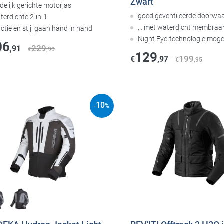
Zwart
delijk gerichte motorjas
goed geventileerde doorwaa
terdichte 2-in-1
… met waterdicht membraa
ctie en stijl gaan hand in hand
Night Eye-technologie mogel
06
229
,91
€
,90
129
199
€
,97
€
,95
10
-
%