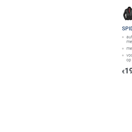
SPID
au
me
me
voo
op
1
€