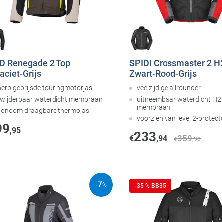
D Renegade 2 Top
SPIDI Crossmaster 2 H
aciet-Grijs
Zwart-Rood-Grijs
herp geprijsde touringmotorjas
veelzijdige allrounder
rwijderbaar waterdicht membraan
uitneembaar waterdicht H2
membraan
tonoom draagbare thermojas
voorzien van level 2-protect
99
,95
233
359
€
,94
€
,90
7
-
%
-35 % BB35