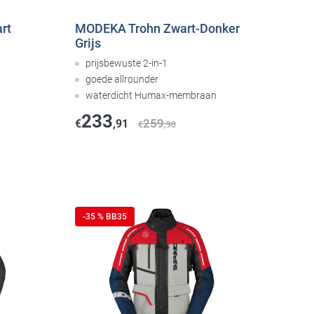
rt
MODEKA Trohn Zwart-Donker
Grijs
prijsbewuste 2-in-1
goede allrounder
waterdicht Humax-membraan
233
259
€
,91
€
,90
-35 % BB35