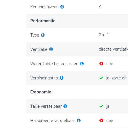
A
Keuringsniveau
Performantie
2 in 1
Type
directe ventilat
Ventilatie
Waterdichte buitenzakken
nee
Verbindingsrits
ja, korte en 
Ergonomie
Taille verstelbaar
ja
Halsbreedte verstelbaar
nee