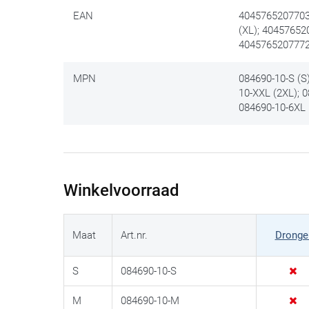
EAN
4045765207703 
(XL); 40457652
4045765207772
MPN
084690-10-S (S)
10-XXL (2XL); 
084690-10-6XL 
Winkelvoorraad
Maat
Art.nr.
Dronge
S
084690-10-S
M
084690-10-M