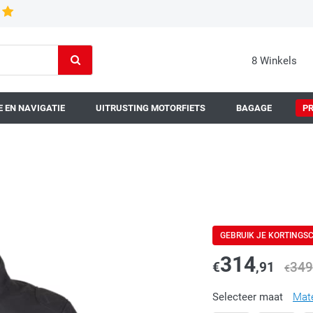
8 Winkels
 EN NAVIGATIE
UITRUSTING MOTORFIETS
BAGAGE
P
GEBRUIK JE KORTINGS
314
€
,91
349
€
Selecteer maat
Mat