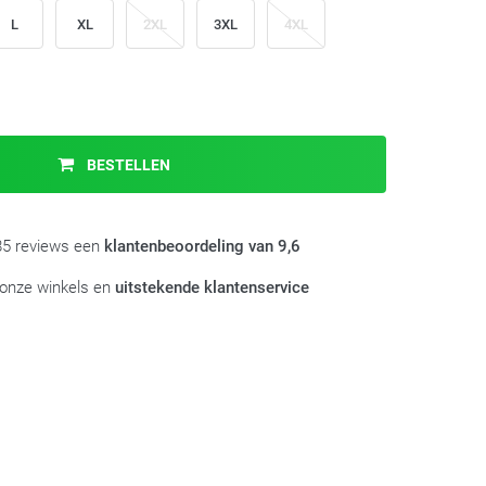
L
XL
2XL
3XL
4XL
BESTELLEN
985 reviews een
klantenbeoordeling van 9,6
 onze winkels en
uitstekende klantenservice