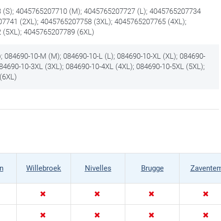
(S); 4045765207710 (M); 4045765207727 (L); 4045765207734
07741 (2XL); 4045765207758 (3XL); 4045765207765 (4XL);
 (5XL); 4045765207789 (6XL)
; 084690-10-M (M); 084690-10-L (L); 084690-10-XL (XL); 084690-
084690-10-3XL (3XL); 084690-10-4XL (4XL); 084690-10-5XL (5XL);
(6XL)
n
Willebroek
Nivelles
Brugge
Zavente