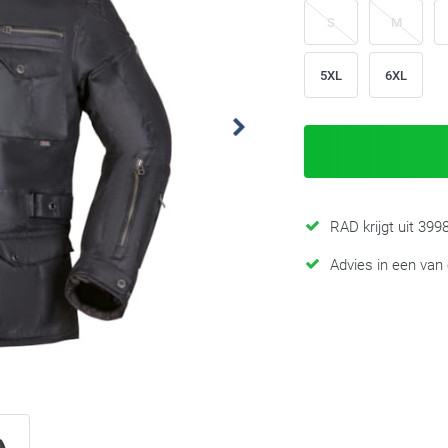
S
M
5XL
6XL
RAD krijgt uit 39
Advies in een van