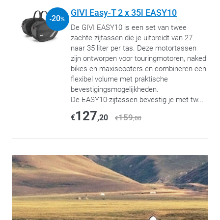
GIVI Easy-T 2 x 35l EASY10
20
-
%
De GIVI EASY10 is een set van twee
zachte zijtassen die je uitbreidt van 27
naar 35 liter per tas. Deze motortassen
zijn ontworpen voor touringmotoren, naked
bikes en maxiscooters en combineren een
flexibel volume met praktische
bevestigingsmogelijkheden.
De EASY10-zijtassen bevestig je met tw...
127
159
€
,20
€
,00