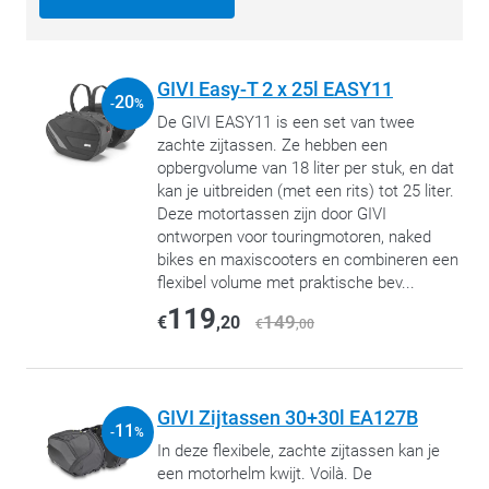
GIVI Easy-T 2 x 25l EASY11
20
-
%
De GIVI EASY11 is een set van twee
zachte zijtassen. Ze hebben een
opbergvolume van 18 liter per stuk, en dat
kan je uitbreiden (met een rits) tot 25 liter.
Deze motortassen zijn door GIVI
ontworpen voor touringmotoren, naked
bikes en maxiscooters en combineren een
flexibel volume met praktische bev...
119
149
€
,20
€
,00
GIVI Zijtassen 30+30l EA127B
11
-
%
In deze flexibele, zachte zijtassen kan je
een motorhelm kwijt. Voilà. De