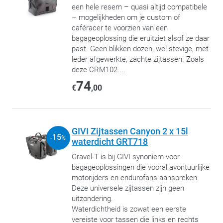
een hele resem – quasi altijd compatibele
– mogelijkheden om je custom of
caféracer te voorzien van een
bagageoplossing die eruitziet alsof ze daar
past. Geen blikken dozen, wel stevige, met
leder afgewerkte, zachte zijtassen. Zoals
deze CRM102....
74
€
,00
GIVI Zijtassen Canyon 2 x 15l
15
-
%
waterdicht GRT718
Gravel-T is bij GIVI synoniem voor
bagageoplossingen die vooral avontuurlijke
motorijders en endurofans aanspreken.
Deze universele zijtassen zijn geen
uitzondering.
Waterdichtheid is zowat een eerste
vereiste voor tassen die links en rechts