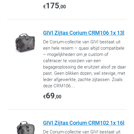
175
€
,00
GIVI Zijtas Corium CRM106 1x 13l
De Corium-collectie van GIVI bestaat uit
een hele resem – quasi altijd compatibele
– mogelijkheden om je custom of
caféracer te voorzien van een
bagageoplossing die eruitziet alsof ze daar
past. Geen blikken dozen, wel stevige, met
leder afgewerkte, zachte zijtassen. Zoals
deze CRM106....
69
€
,00
GIVI Zijtas Corium CRM102 1x 16l
De Corium-collectie van GIVI bestaat uit