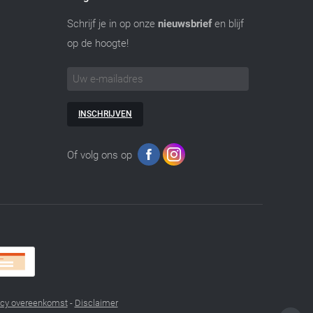
Schrijf je in op onze
nieuwsbrief
en blijf
op de hoogte!
INSCHRIJVEN
Of volg ons op
acy overeenkomst
-
Disclaimer