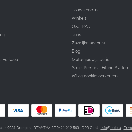
Jouw account
Winkels
Over RAD
ing
Jobs
Zakelijke account
Blog
a verkoop
Motorrijbewijs actie
Shoei Personal Fitting System
Wijzig cookievoorkeuren
at 4 9031 Drongen - BTW/TVA BE 0421.012.563 - RPR Gent -
info@rad.eu
-
Priv