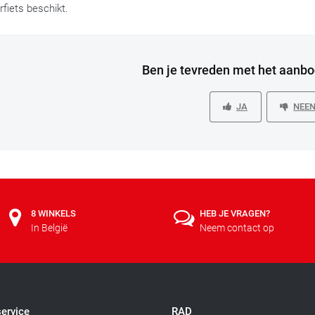
fiets beschikt.
Ben je tevreden met het aanb
JA
NEE
8 WINKELS
HEB JE VRAGEN?
In België
Neem contact op
ervice
RAD