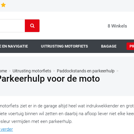
8 Winkels
 EN NAVIGATIE
UITRUSTING MOTORFIETS
BAGAGE
P
ome
>
Uitrusting motorfiets
>
Paddockstands en parkeerhulp
>
Parkeerhulp voor de moto
otorfiets ziet er in de garage altijd heel wat indrukwekkender en grote
iete voertuig binnen wil zetten en daarbij na afloop liever niet elke
esleur vermijden met een parkeerhulp.
 verder