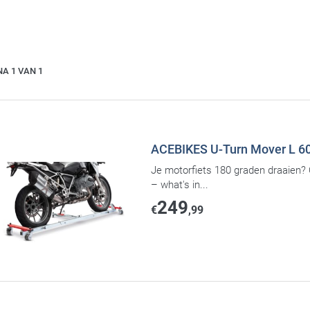
NA 1 VAN 1
ACEBIKES U-Turn Mover L 6
Je motorfiets 180 graden draaien? O
– what's in...
249
€
,99