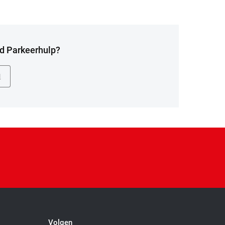
od Parkeerhulp?
N
Volgen