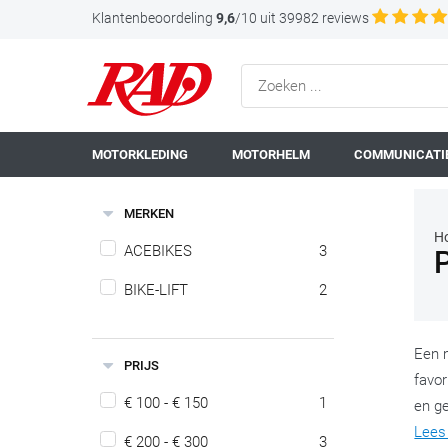
Klantenbeoordeling
9,6
/10 uit 39982 reviews
MOTORKLEDING
MOTORHELM
COMMUNICATIE
MERKEN
H
ACEBIKES
3
BIKE-LIFT
2
Een m
PRIJS
favor
€ 100 - € 150
1
en g
Lees
€ 200 - € 300
3