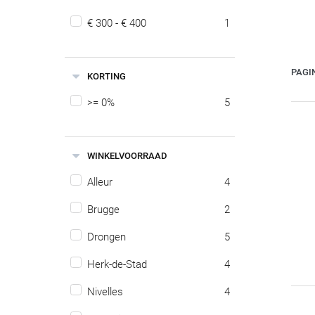
€ 300 - € 400
1
PAGI
KORTING
>= 0%
5
WINKELVOORRAAD
Alleur
4
Brugge
2
Drongen
5
Herk-de-Stad
4
Nivelles
4