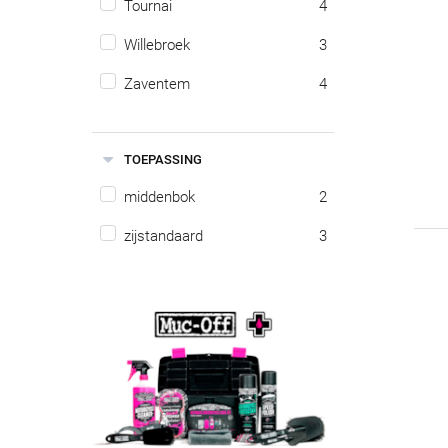
Tournai
4
Willebroek
3
Zaventem
4
TOEPASSING
middenbok
2
zijstandaard
3