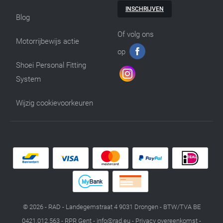
INSCHRIJVEN
Blog
Of volg ons
Motorrijbewijs actie
op
Shoei Personal Fitting
System
Wijzig cookievoorkeuren
© 2026 - RAD - Landegemstraat 4 9031 Drongen - BTW/TVA BE
0421.012.563 - RPR Gent -
info@rad.eu
-
Privacy overeenkomst
-