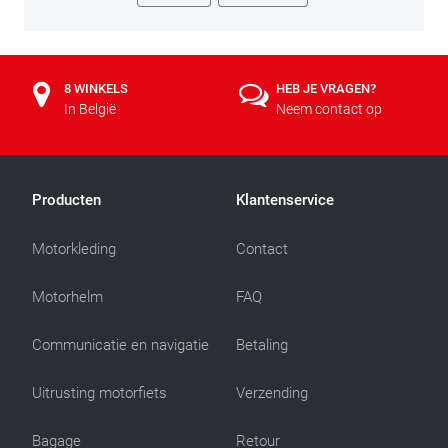
8 WINKELS
HEB JE VRAGEN?
In België
Neem contact op
Producten
Klantenservice
Motorkleding
Contact
Motorhelm
FAQ
Communicatie en navigatie
Betaling
Uitrusting motorfiets
Verzending
Bagage
Retour