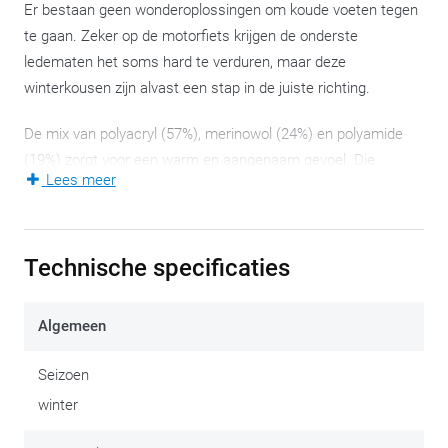
Er bestaan geen wonderoplossingen om koude voeten tegen
te gaan. Zeker op de motorfiets krijgen de onderste
ledematen het soms hard te verduren, maar deze
winterkousen zijn alvast een stap in de juiste richting.
De mix van polyacryl (57%), merinowol (24%) en polyamide
(19%) zorgt voor een warm en aangenaam gevoel. Die
Lees meer
combinatie verhindert het vasthouden van lichaamsgeuren.
De kniehoge kousen halen hun efficiëntie bovendien uit het
gebruikte materiaal en niet uit hun dikte. Geen zorgen dus: je
Technische specificaties
motorlaarzen zullen nog steeds passen.
Held rustte dit winterse schoeisel uit met versteviging op de
Algemeen
enkel, de kuit en het scheenbeen. Op kousenniveau
weliswaar, dus een stel goede motorlaarzen blijven uiteraard
Seizoen
noodzakelijk.
winter
Opgelet! Recente uitvoeringen hebben het Held-logo op het