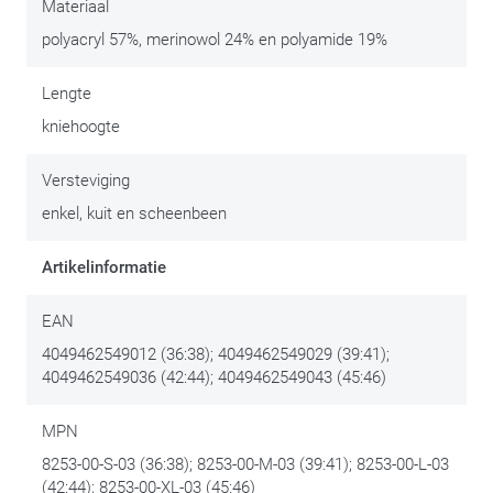
Materiaal
scheenbeen. Naargelang het productiejaar kan de exacte
polyacryl 57%, merinowol 24% en polyamide 19%
uitvoering van de kous wijzigen. RAD oefent daar geen
invloed op uit en kan dit onmogelijk controleren. Onze
Lengte
excuses voor het eventuele ongemak dus, al blijven we wel
kniehoogte
zeker van de eigenschappen van elk paar.
Versteviging
enkel, kuit en scheenbeen
Artikelinformatie
EAN
4049462549012 (36:38); 4049462549029 (39:41);
4049462549036 (42:44); 4049462549043 (45:46)
MPN
8253-00-S-03 (36:38); 8253-00-M-03 (39:41); 8253-00-L-03
(42:44); 8253-00-XL-03 (45:46)