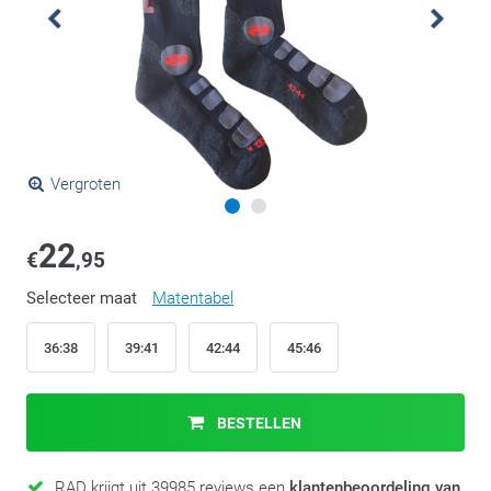
Vergroten
22
€
,95
Selecteer maat
Matentabel
36:38
39:41
42:44
45:46
BESTELLEN
RAD krijgt uit 39985 reviews een
klantenbeoordeling van