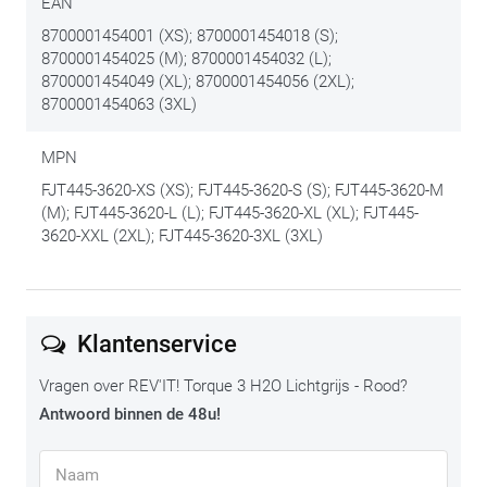
EAN
8700001454001 (XS); 8700001454018 (S);
8700001454025 (M); 8700001454032 (L);
8700001454049 (XL); 8700001454056 (2XL);
8700001454063 (3XL)
MPN
FJT445-3620-XS (XS); FJT445-3620-S (S); FJT445-3620-M
(M); FJT445-3620-L (L); FJT445-3620-XL (XL); FJT445-
3620-XXL (2XL); FJT445-3620-3XL (3XL)
Klantenservice
Vragen over REV'IT! Torque 3 H2O Lichtgrijs - Rood?
Antwoord binnen de 48u!