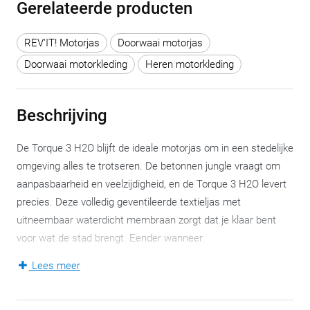
Gerelateerde producten
REV'IT! Motorjas
Doorwaai motorjas
Doorwaai motorkleding
Heren motorkleding
Beschrijving
De Torque 3 H2O blijft de ideale motorjas om in een stedelijke
omgeving alles te trotseren. De betonnen jungle vraagt om
aanpasbaarheid en veelzijdigheid, en de Torque 3 H2O levert
precies. Deze volledig geventileerde textieljas met
uitneembaar waterdicht membraan zorgt dat je klaar bent
voor wat de stad brengt. Eender wanneer.
Lees meer
De derde generatie van deze motorjas krijgt vooral een
cleaner, moderner uiterlijk mee. Het (toen al minder
prominente) camouflagemotief van de Torque 2 H2O maakt