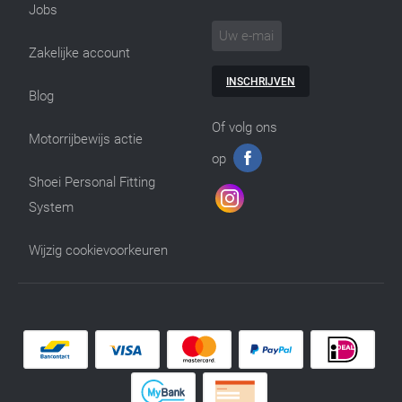
Jobs
Zakelijke account
INSCHRIJVEN
Blog
Of volg ons
Motorrijbewijs actie
op
Shoei Personal Fitting
System
Wijzig cookievoorkeuren