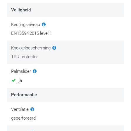
Je sluit de korte manchet van de Alpinestars SP-R Pro
Veiligheid
motorhandschoenen af door middel van een (goede)
velcrostrip.
Keuringsniveau
EN13594:2015 level 1
Knokkelbescherming
TPU protector
Palmslider
ja
Performantie
Ventilatie
geperforeerd