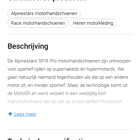
Alpinestars motorhandschoenen
Race motorhandschoenen
Heren motorkleding
Beschrijving
De Alpinestars SP-R Pro motorhandschoenen zijn ontworpen
voor sportief rijden op supernakeds en hypermotards. We
gaan natuurlijk niemand tegenhouden als die op een andere
motor zit, en minder sportief. Maar, de technologie komt uit
de MotoGP en werd verpakt in een veelzijdig kort
manchetontwerp dat zo ook op straat perfect thuishoort.
Lees meer
De vingers zijn volnerf geitenleer voor maximale slijtvastheid.
Het lichtgewicht textielchassis houdt het totaalgewicht
binnen de perken. De geperforeerde synthetische suède