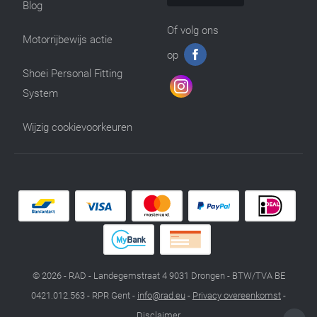
Blog
Of volg ons
Motorrijbewijs actie
op
Shoei Personal Fitting
System
Wijzig cookievoorkeuren
© 2026 - RAD - Landegemstraat 4 9031 Drongen - BTW/TVA BE
0421.012.563 - RPR Gent -
info@rad.eu
-
Privacy overeenkomst
-
Disclaimer