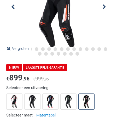
Vergroten
NIEUW
LAAGSTE PRIJS GARANTIE
899
€
,96
999
€
,95
Selecteer een uitvoering
Selecteer maat
Matentabel