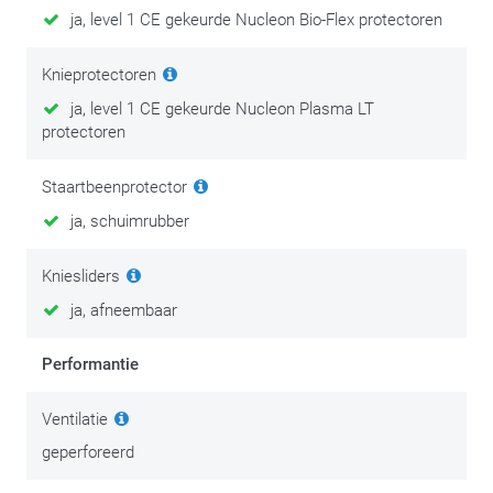
Er is onderhoudskleding en dan is er kledingonderhoud.
ja, level 1 CE gekeurde Nucleon Bio-Flex protectoren
Goede, degelijke motorkledij is een investering in comfort en
persoonlijke veiligheid. Investeer na je aankoop dan ook in het
Knieprotectoren
onderhoud ervan en geniet extra lang van je spullen.
ja, level 1 CE gekeurde Nucleon Plasma LT
protectoren
We zetten de beste tips & tricks op
deze onderhoudspagina
.
Staartbeenprotector
ja, schuimrubber
Kniesliders
ja, afneembaar
Performantie
Ventilatie
geperforeerd