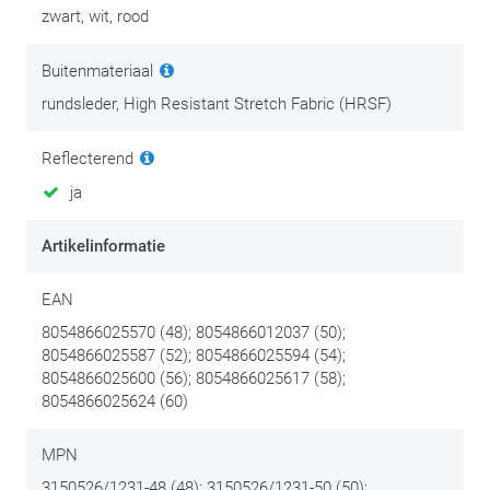
zwart, wit, rood
Buitenmateriaal
rundsleder, High Resistant Stretch Fabric (HRSF)
Reflecterend
ja
Artikelinformatie
EAN
8054866025570 (48); 8054866012037 (50);
8054866025587 (52); 8054866025594 (54);
8054866025600 (56); 8054866025617 (58);
8054866025624 (60)
MPN
3150526/1231-48 (48); 3150526/1231-50 (50);