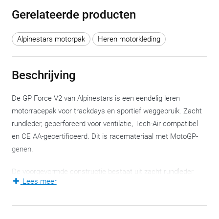
Gerelateerde producten
Alpinestars motorpak
Heren motorkleding
Beschrijving
De GP Force V2 van Alpinestars is een eendelig leren
motorracepak voor trackdays en sportief weggebruik. Zacht
rundleder, geperforeerd voor ventilatie, Tech-Air compatibel
en CE AA-gecertificeerd. Dit is racemateriaal met MotoGP-
genen.
De voorgevormde constructie bestaat uit zacht rundleder
Lees meer
met een dubbele laag op de impactzones. Geperforeerde
panelen op borst, rug, mouwen en benen zorgen voor een
constante luchtstroom zonder de beschermende