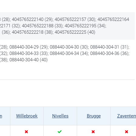
(28); 4045765222140 (29); 4045765222157 (30); 4045765222164
22171 (32); 4045765222188 (33); 4045765222195 (34);
(36); 4045765222218 (38); 4045765222225 (40)
28); 088440-304-29 (29); 088440-304-30 (30); 088440-304-31 (31);
32); 088440-304-33 (33); 088440-304-34 (34); 088440-304-36 (36);
(38); 088440-304-40 (40)
n
Willebroek
Nivelles
Brugge
Zavente