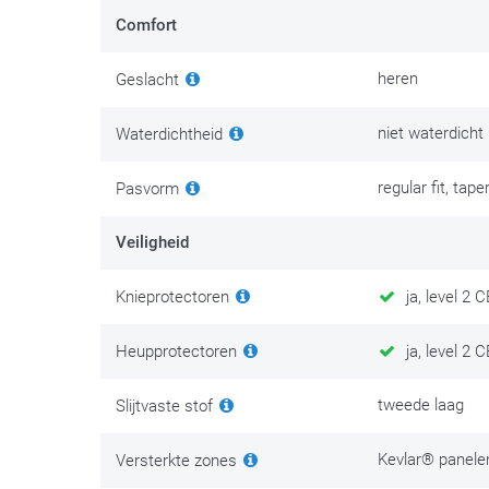
reflecterend element ter beschikking.
Comfort
Er is onderhoudskleding en dan is er kledingonderhoud. 
heren
persoonlijke veiligheid. Investeer na je aankoop dan oo
Geslacht
zetten de beste tips tricks op
deze onderhoudspagina
.
niet waterdicht
Waterdichtheid
regular fit, taper
Pasvorm
Veiligheid
Knieprotectoren
ja, level 2 
Heupprotectoren
ja, level 2 
tweede laag
Slijtvaste stof
Kevlar® panelen
Versterkte zones