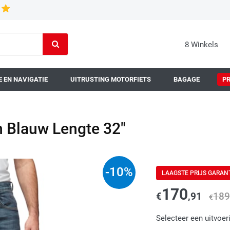
8 Winkels
 EN NAVIGATIE
UITRUSTING MOTORFIETS
BAGAGE
P
 Blauw Lengte 32"
-
10
%
LAAGSTE PRIJS GARAN
170
€
,91
189
€
Selecteer een uitvoer