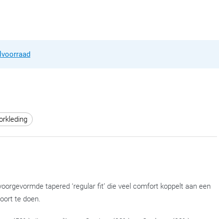
lvoorraad
rkleding
oorgevormde tapered ‘regular fit’ die veel comfort koppelt aan een
ort te doen.