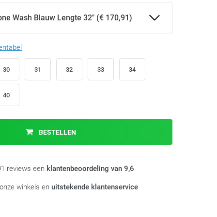
one Wash Blauw Lengte 32" (€ 170,91)
entabel
30
31
32
33
34
40
BESTELLEN
991 reviews een
klantenbeoordeling van 9,6
 onze winkels en
uitstekende klantenservice