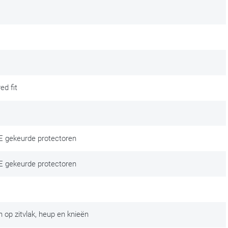
Goede, degelijke motorkledij is een investering in comfort en
k in het onderhoud ervan en geniet extra lang van je spullen. We
ed fit
CE gekeurde protectoren
CE gekeurde protectoren
 op zitvlak, heup en knieën