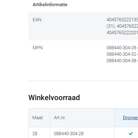
Artikelinformatie
EAN
4045765222133 
(31); 40457652
4045765222201 
MPN
088440-304-28 (
088440-304-32 (
088440-304-38 
Winkelvoorraad
Maat
Art.nr.
Dronge
28
088440-304-28