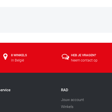
8 WINKELS
HEB JE VRAGEN?
In België
Neem contact op
ervice
RAD
Jouw account
Winkels