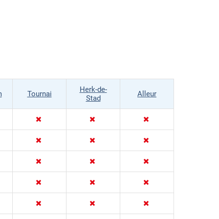
Herk-de-
m
Tournai
Alleur
Stad