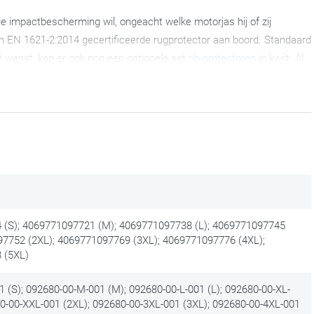
 impactbescherming wil, ongeacht welke motorjas hij of zij
en EN 1621-2:2014 gecertificeerde rugprotector aan boord. Standaard
t wenst, kan er ook nog een optionele set
rib-protectoren
in kwijt. Al
e vest kan wassen.
verstelbare (velcro) niergordel. Die is niet-verwijderbaar. Het vest
hterkant voor een dosis ventilatie. De schouder- en zijpanelen zijn
motorjas met geïntegreerde protectoren. Je draagt hiermee een
ook wat meer volume betekent. In ruil krijg je natuurlijk wel een zeer
(S); 4069771097721 (M); 4069771097738 (L); 4069771097745
97752 (2XL); 4069771097769 (3XL); 4069771097776 (4XL);
 (5XL)
 (S); 092680-00-M-001 (M); 092680-00-L-001 (L); 092680-00-XL-
80-00-XXL-001 (2XL); 092680-00-3XL-001 (3XL); 092680-00-4XL-001