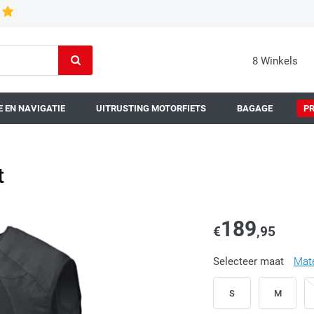
8 Winkels
 EN NAVIGATIE
UITRUSTING MOTORFIETS
BAGAGE
P
t
189
€
,95
Selecteer maat
Mat
S
M