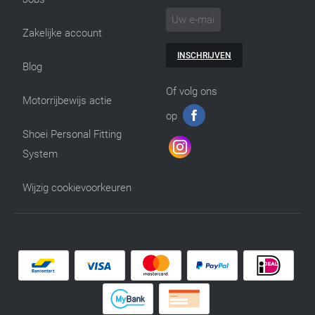
Zakelijke account
INSCHRIJVEN
Blog
Of volg ons
Motorrijbewijs actie
op
Shoei Personal Fitting
System
Wijzig cookievoorkeuren