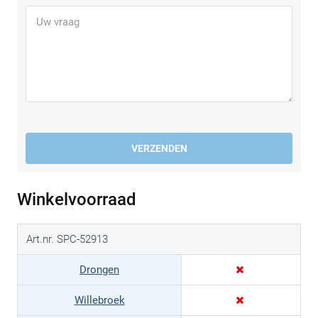
zwakke ophanging van hun interne camera hebben, beveelt
SP Connect™ aan hun
ANTI VIBRATION MODULE
te
monteren! SP Connect™ is in geen geval verantwoordelijk
voor eventuele schade aan de smartphone!
VERZENDEN
Winkelvoorraad
Art.nr. SPC-52913
Drongen
Willebroek