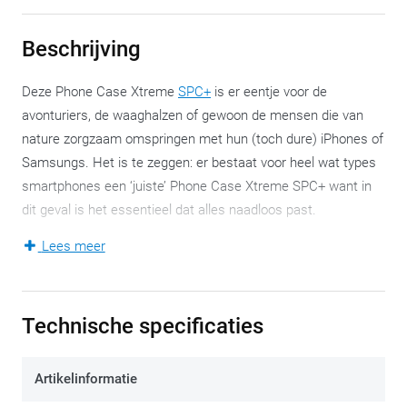
Beschrijving
Deze Phone Case Xtreme
SPC+
is er eentje voor de
avonturiers, de waaghalzen of gewoon de mensen die van
nature zorgzaam omspringen met hun (toch dure) iPhones of
Samsungs. Het is te zeggen: er bestaat voor heel wat types
smartphones een ‘juiste’ Phone Case Xtreme SPC+ want in
dit geval is het essentieel dat alles naadloos past.
Lees meer
Eenmaal de juiste Phone Case Xtreme SPC+ gekozen, wijst
het zichzelf uit: weer en wind, op en neer, modder, zand, water
… er is weinig waartegen de Phone Case Xtreme SPC+ niet
Technische specificaties
bestand is. Dit houdt je smartphone veilig en de ‘gewone’,
praktische functies blijven ondertussen behouden: met het
geïntegreerde ‘twist-to-lock’-mechanisme bevestig je de
Artikelinformatie
smartphone op elke SP Connect-houder. Ook de magnetische