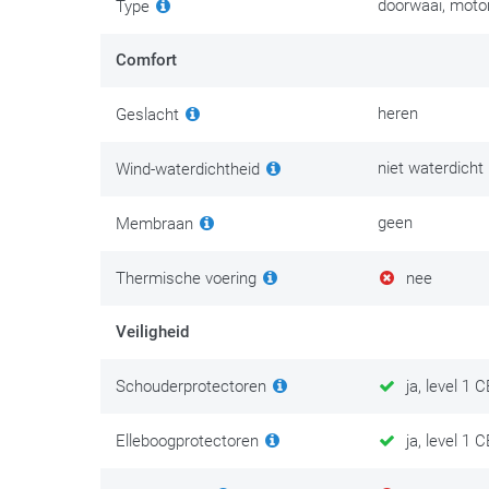
doorwaai, motor
Type
Er is onderhoudskleding en dan is er kledingonderhoud. 
persoonlijke veiligheid. Investeer na je aankoop dan oo
Comfort
We zetten de beste tips & tricks op
deze onderhoudsp
heren
Geslacht
niet waterdicht
Wind-waterdichtheid
geen
Membraan
Thermische voering
nee
Veiligheid
Schouderprotectoren
ja, level 1
Elleboogprotectoren
ja, level 1