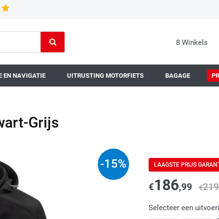
8 Winkels
 EN NAVIGATIE
UITRUSTING MOTORFIETS
BAGAGE
P
art-Grijs
-
15
%
LAAGSTE PRIJS GARAN
186
€
,99
219
€
Selecteer een uitvoer