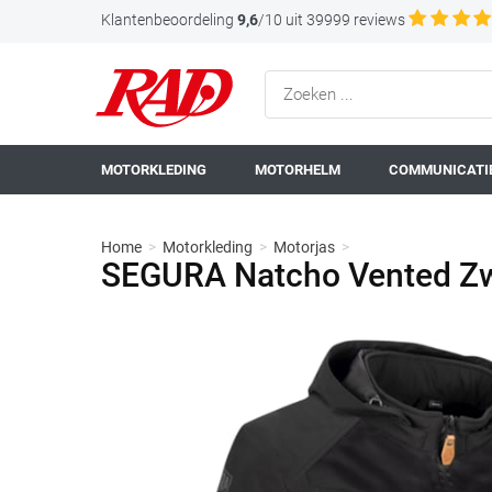
Klantenbeoordeling
9,6
/10 uit 39999 reviews
MOTORKLEDING
MOTORHELM
COMMUNICATIE
Home
>
Motorkleding
>
Motorjas
>
SEGURA Natcho Vented Zw