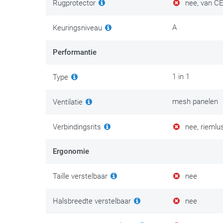
Rugprotector
nee, van CE 
A
Keuringsniveau
Performantie
1 in 1
Type
mesh panelen
Ventilatie
Verbindingsrits
nee, riemlu
Ergonomie
Taille verstelbaar
nee
Halsbreedte verstelbaar
nee