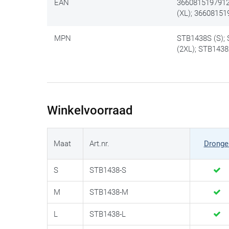
EAN
3660815197912 
(XL); 36608151
MPN
STB1438S (S);
(2XL); STB1438
Winkelvoorraad
Maat
Art.nr.
Dronge
S
STB1438-S
M
STB1438-M
L
STB1438-L