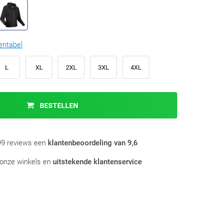
entabel
L
XL
2XL
3XL
4XL
BESTELLEN
999 reviews een
klantenbeoordeling van 9,6
 onze winkels en
uitstekende klantenservice