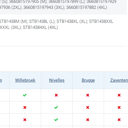
(S); 3660815197905 (M); 3660815197899 (L); 3660815197929
97936 (2XL); 3660815197943 (3XL); 3660815197882 (4XL)
 STB1438M (M); STB1438L (L); STB1438XL (XL); STB1438XXL
XXXL (3XL); STB14384XL (4XL)
n
Willebroek
Nivelles
Brugge
Zavente