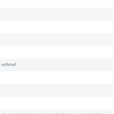
n
 softshell