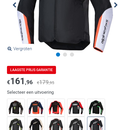
Vergroten
LAAGSTE PRIJS GARANTIE
161
€
,96
179
€
,95
Selecteer een uitvoering