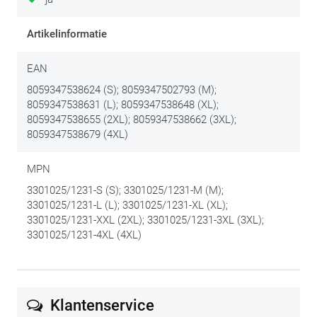
Artikelinformatie
EAN
8059347538624 (S); 8059347502793 (M);
8059347538631 (L); 8059347538648 (XL);
8059347538655 (2XL); 8059347538662 (3XL);
8059347538679 (4XL)
MPN
3301025/1231-S (S); 3301025/1231-M (M);
3301025/1231-L (L); 3301025/1231-XL (XL);
3301025/1231-XXL (2XL); 3301025/1231-3XL (3XL);
3301025/1231-4XL (4XL)
Klantenservice