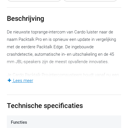
Beschrijving
De nieuwste toprange-intercom van Cardo luister naar de
naam Packtalk Pro en is opnieuw een update in vergelijking
met de eerdere Packtalk Edge. De ingebouwde
crashdetectie, automatische in- en uitschakeling en de 45
mm JBL-speakers zijn de meest opvallende innovaties.
Je Cardo Packtalk Pro-intercomsysteem houdt vanaf nu een
Lees meer
discreet oogje in het zeil. Specifiek ontwikkeld voor
motorrijders op de openbare weg, volgt een sensor de
bewegingen van je hoofd en zo weet de intercom wanneer er
Technische specificaties
iets fout gaat. Een automatische noodmelding is in dat geval
het resultaat. Iets hebben dat je nooit wil gebruiken, het kan
interessant zijn.
Functies