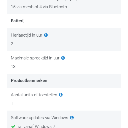
15 via mesh of 4 via Bluetooth
Batterij en Lader
Batterij
Tot 13 uur communicatie
Stand-by modus: 10 dagen
Herlaadtijd in uur
Laadduur: tot 2 uur
2
Fast charging: 2 uur gesprekstijd na 20 minuten laden
(afhankelijk van de gebruikte netstroom lader)
Maximale spreektijd in uur
Kan gebruikt worden tijdens het laden
13
Opladen via USB-C
Batterijtype: Herlaadbare Li-Po
Productkenmerken
Overige eigenschappen
Aantal units of toestellen
1
Crashdetectie met automatische noodmelding
Automatische in- en uitschakeling
Software updates via Windows
IP67 waterdicht
ja, vanaf Windows 7