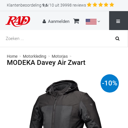
Klantenbeoordeling
9,6
/10 uit 39998 reviews
Aanmelden
Home
>
Motorkleding
>
Motorjas
>
MODEKA Davey Air Zwart
-
10
%