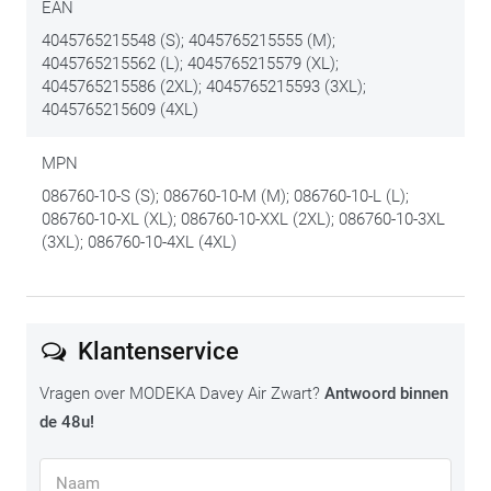
EAN
4045765215548 (S); 4045765215555 (M);
4045765215562 (L); 4045765215579 (XL);
4045765215586 (2XL); 4045765215593 (3XL);
4045765215609 (4XL)
MPN
086760-10-S (S); 086760-10-M (M); 086760-10-L (L);
086760-10-XL (XL); 086760-10-XXL (2XL); 086760-10-3XL
(3XL); 086760-10-4XL (4XL)
Klantenservice
Vragen over MODEKA Davey Air Zwart?
Antwoord binnen
de 48u!