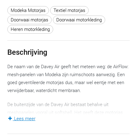
Modeka Motorjas
Textiel motorjas
Doorwaai motorjas
Doorwaai motorkleding
Heren motorkleding
Beschrijving
De naam van de Davey Air geeft het meteen weg: de AirFlow:
mesh-panelen van Modeka zijn ruimschoots aanwezig. Een
goed geventileerde motorjas dus, maar wel eentje met een
verwijderbaar, waterdicht membraan.
De buitenzijde van de Davey Air bestaat behalve uit
meshpanelen vooral uit softshell. Het geeft deze motorjas
Lees meer
een zachtaardig voorkomen. De verwijderbare capuchon doet
er nog een schepje bovenop en zonder motorfiets in de
onmiddellijke buurt ga je helemaal op in de (stedelijke)