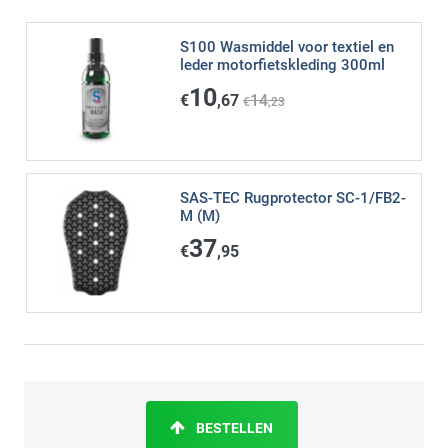
S100 Wasmiddel voor textiel en
leder motorfietskleding 300ml
10
€
,67
14
€
,23
SAS-TEC Rugprotector SC-1/FB2-
M (M)
37
€
,95
BESTELLEN