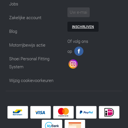
Jobs
Zakelijke account
INSCHRIJVEN
Blog
Of volg ons
Motorrijbewijs actie
op
Shoei Personal Fitting
System
Wijzig cookievoorkeuren