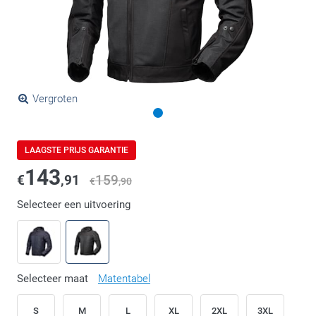
Vergroten
LAAGSTE PRIJS GARANTIE
143
€
,91
159
€
,90
Selecteer een uitvoering
Selecteer maat
Matentabel
S
M
L
XL
2XL
3XL