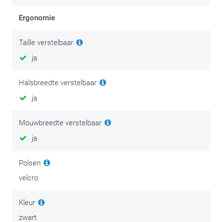
Goede, degelijke motorkledij is een investering in comfort en
Ergonomie
persoonlijke veiligheid. Investeer na je aankoop dan ook in het
onderhoud ervan en geniet extra lang van je spullen.
Taille verstelbaar
ja
We zetten de beste tips & tricks op
deze onderhoudspagina
.
Halsbreedte verstelbaar
ja
Mouwbreedte verstelbaar
ja
Polsen
velcro
Kleur
zwart