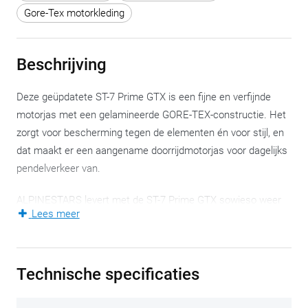
Gore-Tex motorkleding
Beschrijving
Deze geüpdatete ST-7 Prime GTX is een fijne en verfijnde
motorjas met een gelamineerde GORE-TEX-constructie. Het
zorgt voor bescherming tegen de elementen én voor stijl, en
dat maakt er een aangename doorrijdmotorjas voor dagelijks
pendelverkeer van.
ALPINESTARS levert met de ST-7 Prime GTX sowieso weer
Lees meer
een klasbak af. De GTX verwijst naar het
GORE-TEX
dat in
twee lagen (2L) aan de slijtvaste buitenzijde gelamineerd is.
Een gelamineerde motorjas benadert zo goed als de
Technische specificaties
perfectie en houdt vocht aan de buitenzijde. Dat laat het
opdrogen na de neerslag sneller verlopen en het voorkomt
dat er – zoals met losse membranen vaak wel het geval is –