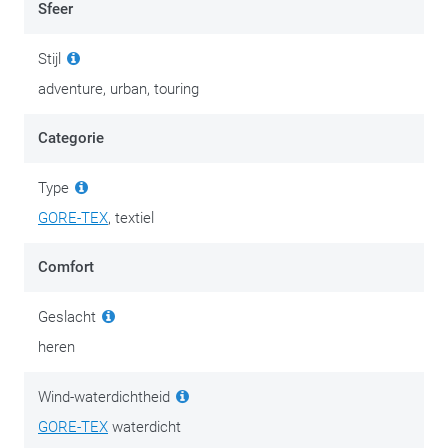
Sfeer
toch ergens een doorweekte laag ontstaat. In de
omgekeerde richting garandeert de GORE-TEX zelf
Stijl
ondertussen goede ademende prestaties en een gezonde
adventure, urban, touring
klimaathuishouding. De specifieke constructie zorgt voor een
relatief licht geheel. Slim geplaatst ripstop voegt nog een
Categorie
dosis slijtvastheid toe.
Type
Onder die buitenlaag treffen we een verwijderbare PrimaLoft-
GORE-TEX
, textiel
voering aan. Met 130 gram voor het torso en 100 gram op de
mouwen geniet je als drager van de warmte zonder veel in te
Comfort
boeten op het vlak van beweeglijkheid. Je kan de
thermovoering onderweg in de opbergzak op de onderrug
Geslacht
stoppen. Krijg je het toch nog te warm, schuif dan de lange,
heren
verticale ventilatieritsen op de borst open. Je kan de
ventilatiepanelen onderweg openritsen, omslaan en
Wind-waterdichtheid
vastzetten, wat het natuurlijk helemaal flexibel en vlot maakt.
GORE-TEX
waterdicht
Gooi je ook de ventilatieritsen op de mouwen in de strijd, dan