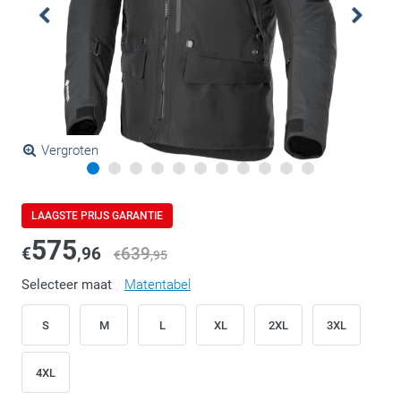
Vergroten
LAAGSTE PRIJS GARANTIE
575
€
,96
639
€
,95
Selecteer maat
Matentabel
S
M
L
XL
2XL
3XL
4XL