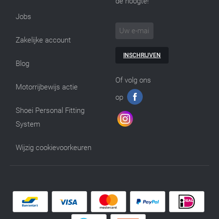
de hoogte!
Jobs
Zakelijke account
INSCHRIJVEN
Blog
Of volg ons
Motorrijbewijs actie
op
Shoei Personal Fitting
System
Wijzig cookievoorkeuren