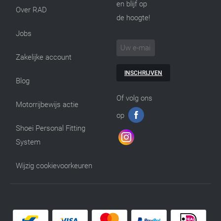
en blijf op
Over RAD
de hoogte!
Jobs
Zakelijke account
INSCHRIJVEN
Blog
Of volg ons
Motorrijbewijs actie
op
Shoei Personal Fitting
System
Wijzig cookievoorkeuren