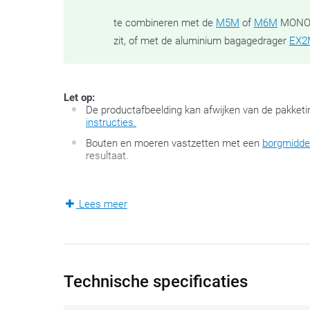
te combineren met de
M5M
of
M6M
MONOLO
zit, of met de aluminium bagagedrager
EX2
Let op:
De productafbeelding kan afwijken van de pakketi
instructies.
Bouten en moeren vastzetten met een
borgmidde
resultaat.
Deze specifieke montageset van GIVI bevat een topkof
Lees meer
motorfietsen die geen originele bagagedrager hebben 
instructies vind je zowel op deze pagina als in de do
monteren en past perfect op deze motorfietsen of -sco
elke
Monolock-topkoffer
meegeleverd wordt.
Technische specificaties
We delen met plezier nog deze tip:
span de bouten pas 