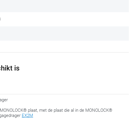
om alles te laten passen.
3
hikt is
ager
MONOLOCK® plaat, met de plaat die al in de MONOLOCK®
bagagedrager
EX2M