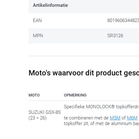
altijd de mogelijkheid om nog een beetje te ‘schuiven’ 
Artikelinformatie
EAN
801960634482
MPN
SR3126
Moto's waarvoor dit product gesc
MOTO
OPMERKING
Specifieke MONOLOCK® topkofferdr
SUZUKI GSX-8S
(23 > 26)
te combineren met de
M5M
of
M6M
topkoffer zit, of met de aluminium 