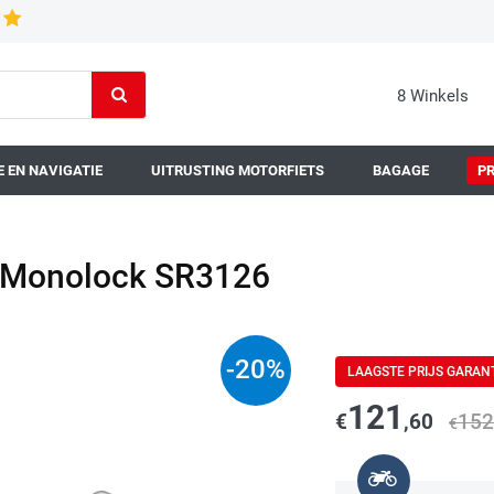
8 Winkels
 EN NAVIGATIE
UITRUSTING MOTORFIETS
BAGAGE
P
r Monolock SR3126
-
20
%
LAAGSTE PRIJS GARAN
121
€
,60
152
€