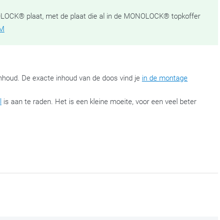
CK® plaat, met de plaat die al in de MONOLOCK® topkoffer
M
nhoud. De exacte inhoud van de doos vind je
in de montage
l
is aan te raden. Het is een kleine moeite, voor een veel beter
ferhouder die zich gemakkelijk laat monteren op motorscooters en
en waarvoor het aantal bevestigingspunten beperkt is. De montage-
os terug. De montageset laat toe om deze
Monolock-topkoffers
te
oters Deze set bevat geen topkofferplaat, omdat die standaard bij
in de slotfase aan, wanneer alles op de juiste plaats zit. Zo hou je