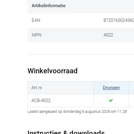
Zeer solide constructie met heavy duty riemen e
Artikelinformatie
Geleverd in handige transporttas (40 x 23 x 6 cm)
EAN
872016502436
Maximale belasting: 500 kg
Voorkomt schade aan de motorfiets tijdens het tr
MPN
4022
Eenvoudig in gebruik
Prijs per stuk
Winkelvoorraad
Art.nr.
Drongen
ACB-4022
Laatst aangepast op donderdag 6 augustus 2026 om 11:28
Instructies & downloads