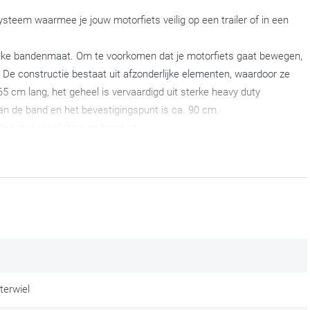
systeem waarmee je jouw motorfiets veilig op een trailer of in een
p elke bandenmaat. Om te voorkomen dat je motorfiets gaat bewegen,
l. De constructie bestaat uit afzonderlijke elementen, waardoor ze
65 cm lang, het geheel is vervaardigd uit sterke heavy duty
n de band en het bevestigingspunt is ca. 90 cm.
tas met ritssluiting en handvat.
 ook die met een laag spatbord. Bij een laag spatbord is de
hij tussen de band en het spatbord geschoven moet worden.
transport
terwiel