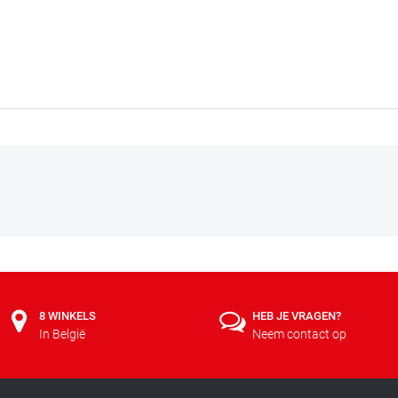
8 WINKELS
HEB JE VRAGEN?
In België
Neem contact op