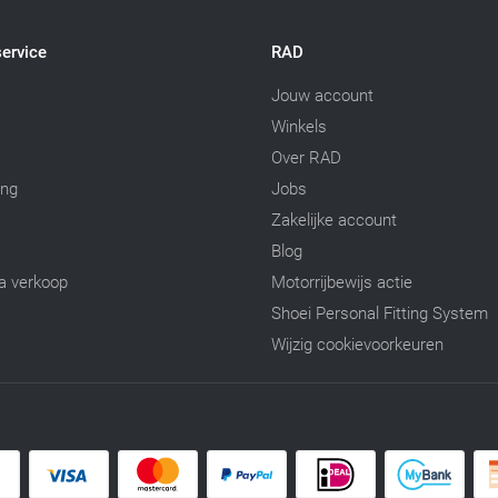
ervice
RAD
Jouw account
Winkels
Over RAD
ing
Jobs
Zakelijke account
Blog
a verkoop
Motorrijbewijs actie
Shoei Personal Fitting System
Wijzig cookievoorkeuren