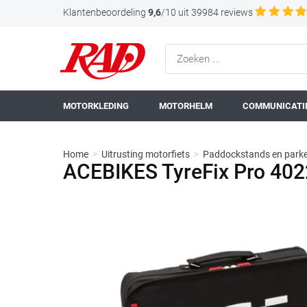
Klantenbeoordeling
9,6
/10 uit 39984 reviews
MOTORKLEDING
MOTORHELM
COMMUNICATIE
Home
>
Uitrusting motorfiets
>
Paddockstands en parke
ACEBIKES TyreFix Pro 402