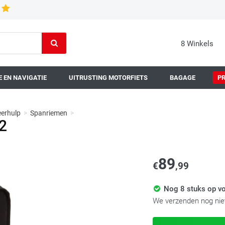
8 Winkels
 EN NAVIGATIE
UITRUSTING MOTORFIETS
BAGAGE
P
erhulp
>
Spanriemen
>
2
89
€
,99
Nog 8 stuks op vo
We verzenden nog niet