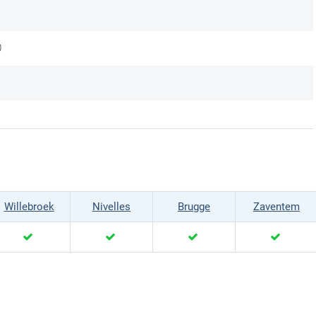
n haken
0
ansport
Willebroek
Nivelles
Brugge
Zaventem