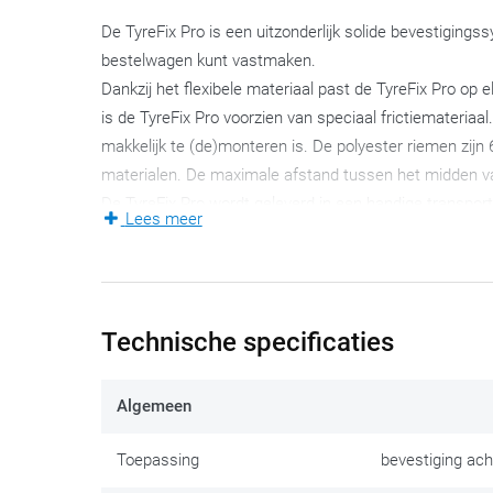
De TyreFix Pro is een uitzonderlijk solide bevestigings
bestelwagen kunt vastmaken.
Dankzij het flexibele materiaal past de TyreFix Pro o
is de TyreFix Pro voorzien van speciaal frictiemateriaa
makkelijk te (de)monteren is. De polyester riemen zijn 
materialen. De maximale afstand tussen het midden va
De TyreFix Pro wordt geleverd in een handige transport
Lees meer
Tip:
De TyreFix Pro past op nagenoeg alle motorfietsen,
montage van de TyreFix Pro iets omslachtiger omdat 
Technische gegevens:
Technische specificaties
Systeem voor vastmaken van het achterwiel voor 
Algemeen
Past op elke motorfiets en bandenmaat
Lengte riemen: 65 cm
Toepassing
bevestiging ach
Gewicht: 2,1 kg