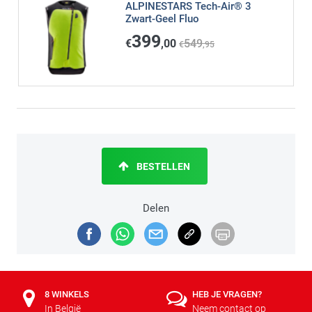
ALPINESTARS Tech-Air® 3
Zwart-Geel Fluo
399
€
,00
549
€
,95
BESTELLEN
Delen
8 WINKELS
HEB JE VRAGEN?
In België
Neem contact op