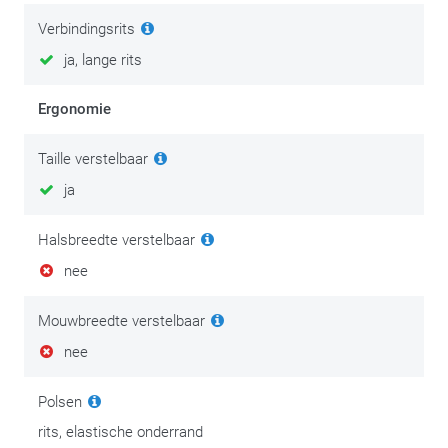
persoonlijke veiligheid. Investeer na je aankoop dan ook in het
Verbindingsrits
onderhoud ervan en geniet extra lang van je spullen.
ja, lange rits
We zetten de beste tips & tricks op
deze onderhoudspagina
.
Ergonomie
Taille verstelbaar
ja
Halsbreedte verstelbaar
nee
Mouwbreedte verstelbaar
nee
Polsen
rits, elastische onderrand