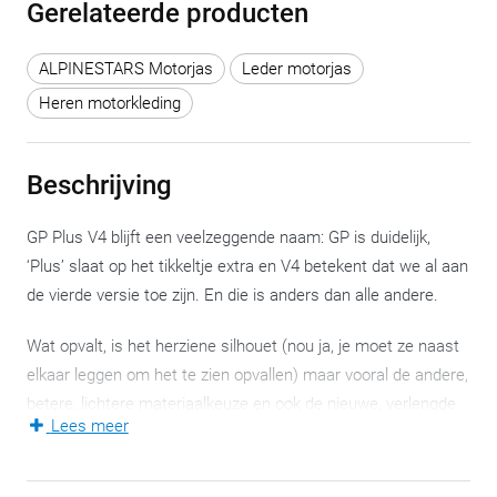
Gerelateerde producten
ALPINESTARS Motorjas
Leder motorjas
Heren motorkleding
Beschrijving
GP Plus V4 blijft een veelzeggende naam: GP is duidelijk,
‘Plus’ slaat op het tikkeltje extra en V4 betekent dat we al aan
de vierde versie toe zijn. En die is anders dan alle andere.
Wat opvalt, is het herziene silhouet (nou ja, je moet ze naast
elkaar leggen om het te zien opvallen) maar vooral de andere,
betere, lichtere materiaalkeuze en ook de nieuwe, verlengde
Lees meer
GP-R Lite elleboogprotectoren. De GP Plus V4-motorjas is
compatibel met de
Tech-Air®-airbagsystemen
.