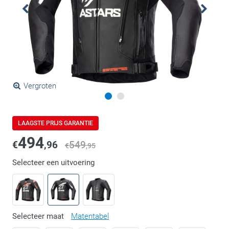
Vergroten
LAAGSTE PRIJS GARANTIE
494
€
,96
549
€
,95
Selecteer een uitvoering
Selecteer maat
Matentabel