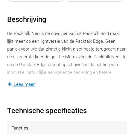
Beschrijving
De Packtalk Neo is de opvolger van de Packtalk Bold maar
lijkt meer op een lightversie van de Packtalk Edge. Geen
paniek voor wie dat zinnetje klinkt alsof het je terugvoert naar
de allereerste keer dat je The Matrix zag: de Packtalk Neo lijkt
op de Packtalk Edge omdat opschuiven in de richting van
innovatie, natuurlijke aanvoelende bediening en betere
communicatie altijd een goede zaak is. Enter the matrix.
Lees meer
Het belangrijkste verschil tussen de Packtalk Neo en de
Packtalk Edge is de klassieke klik-mount (niet de
Technische specificaties
magnetische versie dus) waarmee je de module op de
motorhelm monteert. Je kan de Neo niet gebruiken tijdens
het laden, iets wat de Edge wel toelaat. Verder is dit zowat
Functies
een identiek toestel. De groeiende Packtalk-familie kent en