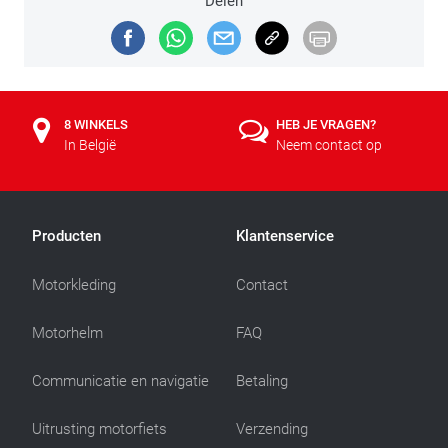
Delen
8 WINKELS
HEB JE VRAGEN?
In België
Neem contact op
Producten
Klantenservice
Motorkleding
Contact
Motorhelm
FAQ
Communicatie en navigatie
Betaling
Uitrusting motorfiets
Verzending