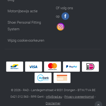
Of volg ons
Motorrijbewijs actie
op
Shoei Personal Fitting
System
Wijzig cookievoorkeuren
© 2026 - RAD - Landegemstraat 4 9031 Drongen - BTW/TVA BE
0421.012.563 - RPR Gent -
info@rad.eu
-
Privacy overeenkomst
-
Disclaimer