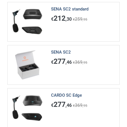
SENA SC2 standard
212
€
,30
259
€
,95
SENA SC2
277
€
,46
369
€
,95
CARDO SC Edge
277
€
,46
369
€
,95