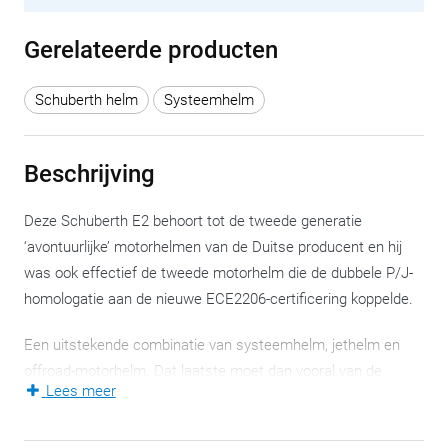
Gerelateerde producten
Schuberth helm
Systeemhelm
Beschrijving
Deze Schuberth E2 behoort tot de tweede generatie
‘avontuurlijke’ motorhelmen van de Duitse producent en hij
was ook effectief de tweede motorhelm die de dubbele P/J-
homologatie aan de nieuwe ECE2206-certificering koppelde.
Een uitstekende combinatie van systeemhelm, jethelm en
offroad-motorhelm. Dat laatste moet dan vooral van de
Lees meer
(verstelbare) zonneklep komen. De ene zal het niks vinden, de
ander wordt er laaiend enthousiast over maar één ding is