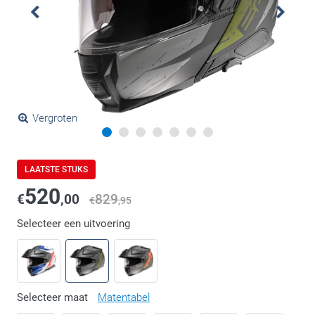
Vergroten
LAATSTE STUKS
520
€
,00
829
€
,95
Selecteer een uitvoering
Selecteer maat
Matentabel