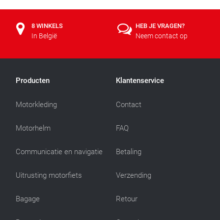
8 WINKELS
HEB JE VRAGEN?
In België
Neem contact op
Producten
Klantenservice
Motorkleding
Contact
Motorhelm
FAQ
Communicatie en navigatie
Betaling
Uitrusting motorfiets
Verzending
Bagage
Retour