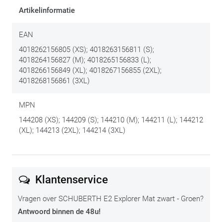
Artikelinformatie
EAN
4018262156805 (XS); 4018263156811 (S);
4018264156827 (M); 4018265156833 (L);
4018266156849 (XL); 4018267156855 (2XL);
4018268156861 (3XL)
MPN
144208 (XS); 144209 (S); 144210 (M); 144211 (L); 144212
(XL); 144213 (2XL); 144214 (3XL)
Klantenservice
Vragen over SCHUBERTH E2 Explorer Mat zwart - Groen?
Antwoord binnen de 48u!