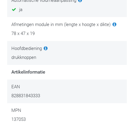
Automatische volumeaanpassing
ja
Afmetingen module in mm (lengte x hoogte x dikte)
78 x 47 x 19
Hoofdbediening
drukknoppen
Artikelinformatie
EAN
828831843333
MPN
137053