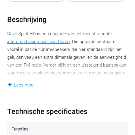
Beschrijving
Deze Spirit HD is een upgrade van het meest recente
intercom-basismodel van Cardo
. Die upgrade bestaat er
vooral in dat de 40mm-speakers die hier standaard zijn het
geluidsniveau een extra dimensie geven, en de aanwezigheid
van een FM-radio. Verder blijft dit een uitstekend basispakket
waarmee je probleemloos communiceert met je passagier of
één collega-motorrijder. In de woestijn of op zee mag de
Lees meer
afstand tussen jullie beiden 600 meter bedragen. In de
dagelijkse realiteit zal dat iets minder blijken, maar 600 meter
blijft een relatief lange afstand.
Technische specificaties
Verder: gps-instructies horen en het opnemen van een
telefoongesprek vormen geen enkel probleem. De 40mm-HD-
Functies
speakers zijn van het betere wat een intercom kan bieden.