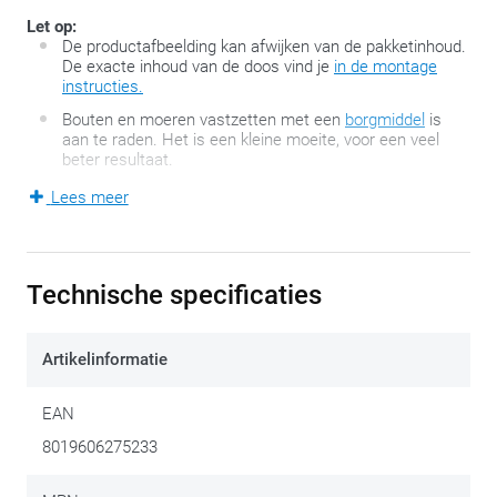
Let op:
De productafbeelding kan afwijken van de pakketinhoud.
De exacte inhoud van de doos vind je
in de montage
instructies.
Bouten en moeren vastzetten met een
borgmiddel
is
aan te raden. Het is een kleine moeite, voor een veel
beter resultaat.
Lees meer
Motorfietsen en –scooters die origineel niet over een
bagagedrager beschikken, kunnen mits een minimum aan
bevestigingspunten toch voorzien worden van
Technische specificaties
bagagemogelijkheden. Meer zelfs, de SR-reeks van GIVI
houdt eigenlijk zowat alle opties open.
Artikelinformatie
Twee armen, een basis en wat bevestigingsmateriaal, meer
EAN
bevat dit pakket in eerste instantie niet. De veelzijdigheid
8019606275233
ervan laat je wel toe een topkofferplaat voor een
Monolock-
koffer
of een topkofferplaat voor een
Monokey-koffer
te