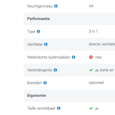
AA
Keuringsniveau
Performantie
3 in 1
Type
directe ventilat
Ventilatie
Waterdichte buitenzakken
nee
Verbindingsrits
ja, korte en 
optioneel
Bretellen
Ergonomie
Taille verstelbaar
ja