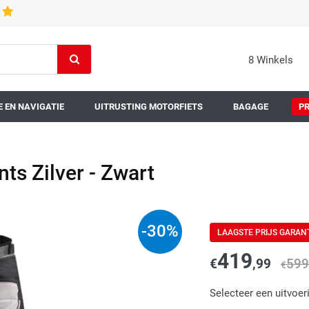
8 Winkels
 EN NAVIGATIE
UITRUSTING MOTORFIETS
BAGAGE
P
ts Zilver - Zwart
-
30
%
LAAGSTE PRIJS GARAN
419
€
,99
599
€
Selecteer een uitvoer