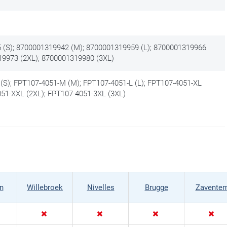
(S); 8700001319942 (M); 8700001319959 (L); 8700001319966
19973 (2XL); 8700001319980 (3XL)
(S); FPT107-4051-M (M); FPT107-4051-L (L); FPT107-4051-XL
051-XXL (2XL); FPT107-4051-3XL (3XL)
n
Willebroek
Nivelles
Brugge
Zavente