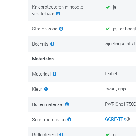
Knieprotectoren in hoogte
ja
verstelbaar
Stretch zone
ja, ter hoog
zijdelingse rits
Beenrits
Materialen
textiel
Materiaal
zwart, grijs
Kleur
PWR|Shell 750D
Buitenmateriaal
GORE-TEX
®
Soort membraan
Reflecterend
ja