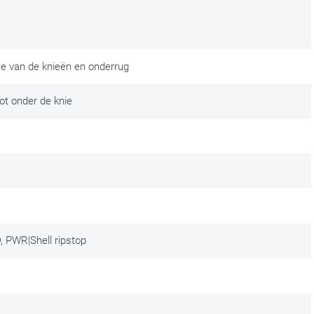
te van de knieën en onderrug
 tot onder de knie
, PWR|Shell ripstop