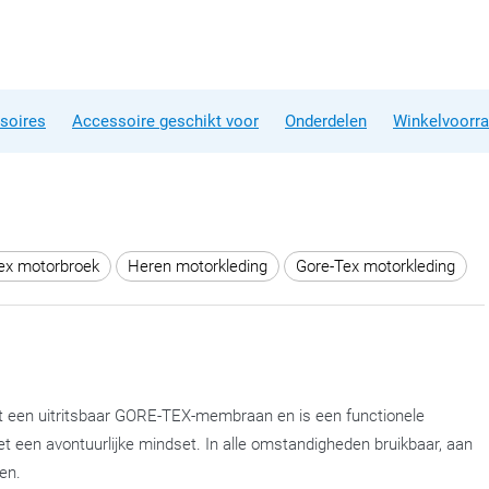
soires
Accessoire geschikt voor
Onderdelen
Winkelvoorr
ex motorbroek
Heren motorkleding
Gore-Tex motorkleding
t een uitritsbaar GORE-TEX-membraan en is een functionele
et een avontuurlijke mindset. In alle omstandigheden bruikbaar, aan
en.