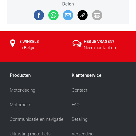
Delen
8 WINKELS
HEB JE VRAGEN?
In België
Neem contact op
Producten
Klantenservice
Motorkleding
Contact
Motorhelm
FAQ
Communicatie en navigatie
Betaling
Uitrusting motorfiets
Verzending