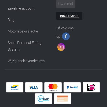
Zakelijke account
INSCHRIJVEN
Blog
Of volg ons
Motorrijbewijs actie
op
Shoei Personal Fitting
System
Wijzig cookievoorkeuren