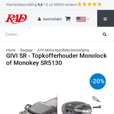
Klantenbeoordeling
9,6
/10 uit 39995 reviews
Aanmelden
Home
>
Bagage
>
GIVI Motorspecifieke bevestiging
>
GIVI SR - Topkofferhouder Monolock
of Monokey SR5130
-
20
%