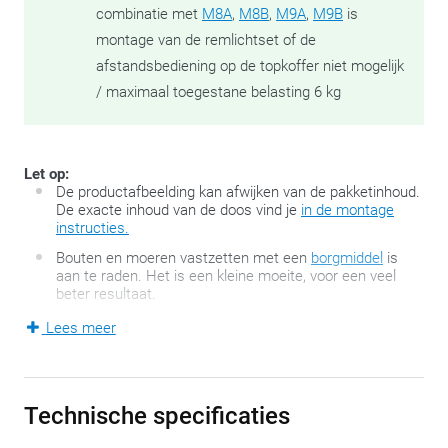
combinatie met
M8A
,
M8B
,
M9A
,
M9B
is
montage van de remlichtset of de
afstandsbediening op de topkoffer niet mogelijk
/ maximaal toegestane belasting 6 kg
Let op:
De productafbeelding kan afwijken van de pakketinhoud.
De exacte inhoud van de doos vind je
in de montage
instructies.
Bouten en moeren vastzetten met een
borgmiddel
is
aan te raden. Het is een kleine moeite, voor een veel
beter resultaat.
Lees meer
Motorfietsen en –scooters die origineel niet over een
bagagedrager beschikken, kunnen mits een minimum aan
bevestigingspunten toch voorzien worden van
Technische specificaties
bagagemogelijkheden. Meer zelfs, de SR-reeks van GIVI