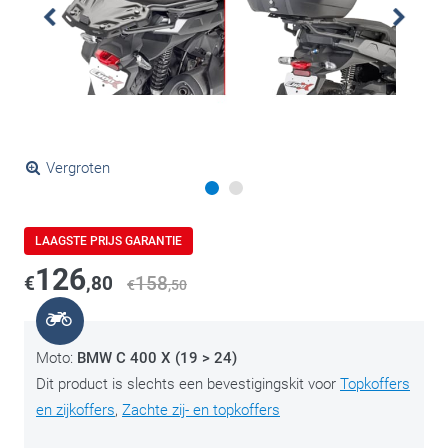
Vergroten
LAAGSTE PRIJS GARANTIE
126
€
,80
158
€
,50
Moto:
BMW C 400 X (19 > 24)
Dit product is slechts een bevestigingskit voor
Topkoffers
en zijkoffers
,
Zachte zij- en topkoffers