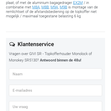
plaat, of met de aluminium bagagedrager
EX2M
/ in
gewoon alle opties open willen houden.
combinatie met
M8A
,
M8B
,
M9A
,
M9B
is montage van de
remlichtset of de afstandsbediening op de topkoffer niet
We delen met plezier nog deze tip:
span de bouten pas in de
mogelijk / maximaal toegestane belasting 6 kg
slotfase aan, wanneer alles op de juiste plaats zit. Zo hou je
altijd de mogelijkheid om nog een beetje te ‘schuiven’ om
alles te laten passen.
Klantenservice
Vragen over GIVI SR - Topkofferhouder Monolock of
Monokey SR5130?
Antwoord binnen de 48u!