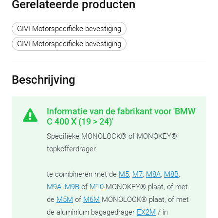
Gerelateerde producten
GIVI Motorspecifieke bevestiging
GIVI Motorspecifieke bevestiging
Beschrijving
Informatie van de fabrikant voor 'BMW
C 400 X (19 > 24)'
Specifieke MONOLOCK® of MONOKEY®
topkofferdrager
te combineren met de
M5
,
M7
,
M8A
,
M8B
,
M9A
,
M9B
of
M10
MONOKEY® plaat, of met
de
M5M
of
M6M
MONOLOCK® plaat, of met
de aluminium bagagedrager
EX2M
/ in