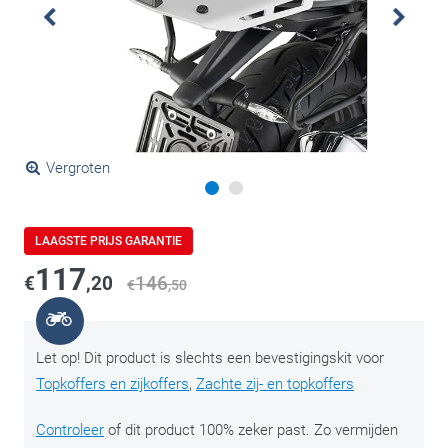
Vergroten
LAAGSTE PRIJS GARANTIE
117
€
,20
146
€
,50
Let op! Dit product is slechts een bevestigingskit voor
Topkoffers en zijkoffers
,
Zachte zij- en topkoffers
Controleer
of dit product 100% zeker past. Zo vermijden