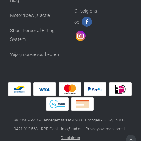
Blog
Of volg ons
Motorrijbewijs actie
op
Shoei Personal Fitting
System
Wijzig cookievoorkeuren
© 2026 - RAD - Landegemstraat 4 9031 Drongen - BTW/TVA BE
0421.012.563 - RPR Gent -
info@rad.eu
-
Privacy overeenkomst
-
Disclaimer