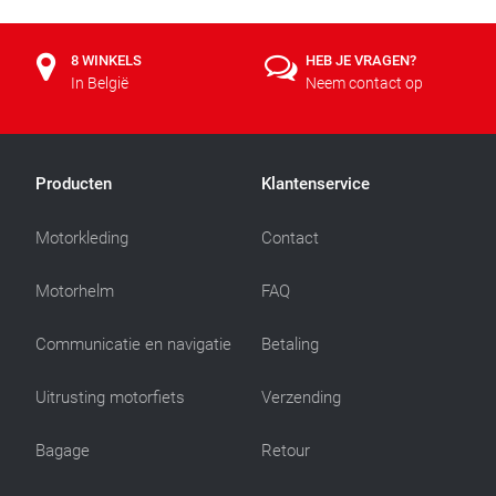
8 WINKELS
HEB JE VRAGEN?
In België
Neem contact op
Producten
Klantenservice
Motorkleding
Contact
Motorhelm
FAQ
Communicatie en navigatie
Betaling
Uitrusting motorfiets
Verzending
Bagage
Retour