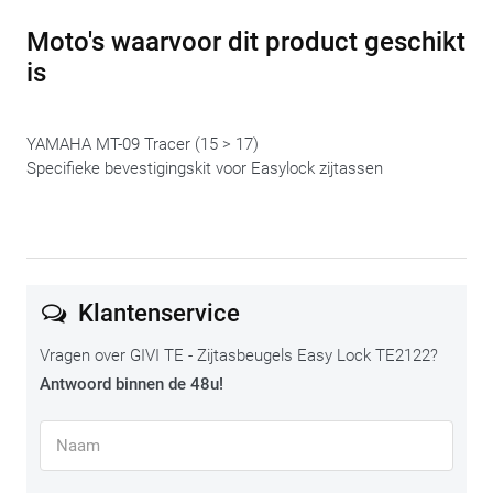
altijd de mogelijkheid om nog een beetje te ‘schuiven’ om
Moto's waarvoor dit product geschikt
alles te laten passen.
is
YAMAHA MT-09 Tracer (15 > 17)
Specifieke bevestigingskit voor Easylock zijtassen
Klantenservice
Vragen over GIVI TE - Zijtasbeugels Easy Lock TE2122?
Antwoord binnen de 48u!