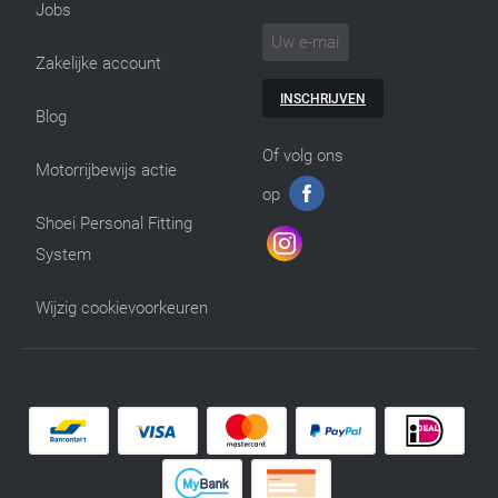
Jobs
Zakelijke account
INSCHRIJVEN
Blog
Of volg ons
Motorrijbewijs actie
op
Shoei Personal Fitting
System
Wijzig cookievoorkeuren