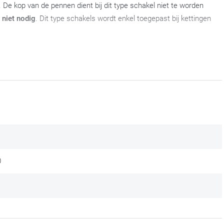
 De kop van de pennen dient bij dit type schakel niet te worden
s niet nodig
. Dit type schakels wordt enkel toegepast bij kettingen
et zijplaatje. Maak gebruik van gepast gereedschap en meet met
van de andere schakels en deze van de sluitschakel. Druk geleidelijk
0
rst of de sluitschakel volledig vrij draait en niet te vast of te los is
beeld een tang op zijn plaats worden geschoven. Vastklinken is bij