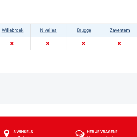
op in de rijrichting gemonteerd te worden.
Willebroek
Nivelles
Brugge
Zaventem
 de meegeleverde sluitschakel. Onze kettingen worden geleverd met
g en de kracht van de motorfiets.
8 WINKELS
HEB JE VRAGEN?