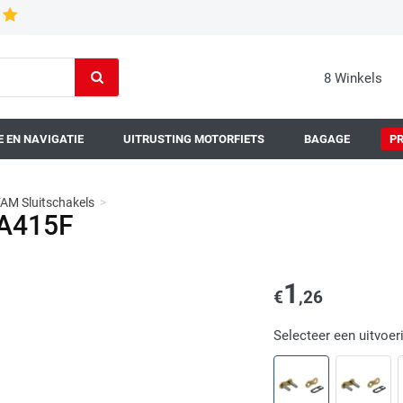
8 Winkels
 EN NAVIGATIE
UITRUSTING MOTORFIETS
BAGAGE
P
AM Sluitschakels
>
-A415F
1
€
,26
Selecteer een uitvoer