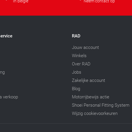
In België
Neem contact op
ervice
RAD
Jouw account
Winkels
Over RAD
ing
Jobs
Zakelijke account
Blog
a verkoop
Motorrijbewijs actie
Shoei Personal Fitting System
Wijzig cookievoorkeuren