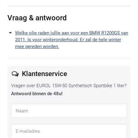
viscositeit nog hoog genoeg is om een stevige smeerfilm te
garanderen.
Vraag & antwoord
Bij lage temperaturen zorgt Eurol® Sportbike 5W-40 en 5W-50
Welke olie raden jullie aan voor een BMW R1200GS van
voor een snelle opbouw van de smeerfilm, zodat de motor
2011. Is voor winteronderhoud. Er zal de hele winter
ook bij koude start voldoende bescherming krijgt.
mee gereden worden.
Klantenservice
Vragen over EUROL 15W-50 Synthetisch Sportbike 1 liter?
Antwoord binnen de 48u!