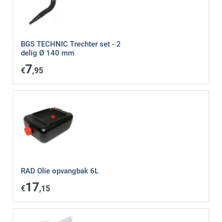
BGS TECHNIC Trechter set - 2
delig Ø 140 mm
7
€
,95
RAD Olie opvangbak 6L
17
€
,15