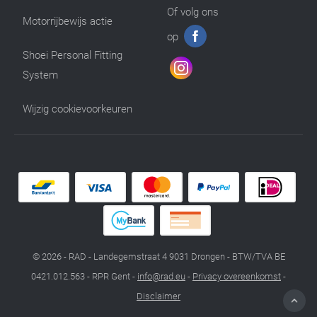
Of volg ons
Motorrijbewijs actie
op
Shoei Personal Fitting
System
Wijzig cookievoorkeuren
© 2026 - RAD - Landegemstraat 4 9031 Drongen - BTW/TVA BE
0421.012.563 - RPR Gent -
info@rad.eu
-
Privacy overeenkomst
-
Disclaimer