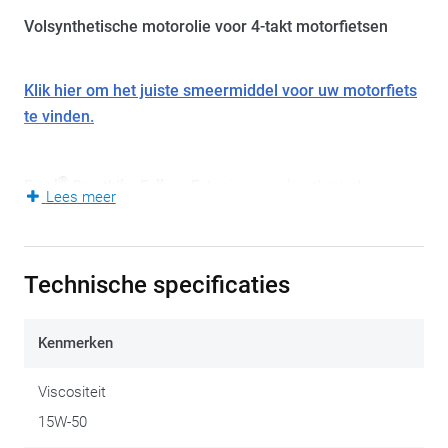
Volsynthetische motorolie voor 4-takt motorfietsen
Klik hier om het juiste smeermiddel voor uw motorfiets
te vinden.
®
Eurol
Sportbike
Fullsyn Ester
is een volsynthetische
Lees meer
motorolie zonder friction-modifiers, ontwikkeld voor 4-takt
motorfietsen.
Technische specificaties
®
Eurol
Sportbike
Fullsyn Ester
is gebaseerd op
estertechnologie waar een uitermate extra bescherming
Kenmerken
biedt tegen slijtage, afzettingen, sludge en oxidatie. De olie
biedt geoptimaliseerde wrijvingskarakteristieken.
Viscositeit
15W-50
Deze olie kan ook toegepast worden in