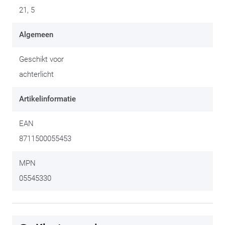
en vierwielers.
21, 5
Algemeen
Geschikt voor
achterlicht
Artikelinformatie
EAN
8711500055453
MPN
05545330